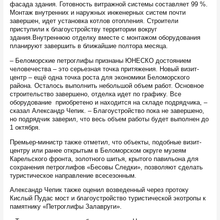
фасада здания. Готовность витражной системы составляет 99 %.
Монтаж внутренних и наружных инженерных систем почти
завершен, идет установка котлов отопления. Строители
приступили к благоустройству территории вокруг
здания.Внутреннюю отделку вместе с монтажом оборудования
планируют завершить в ближайшие полтора месяца.
– Беломорские петроглифы признаны ЮНЕСКО достоянием
человечества – это серьезная точка притяжения. Новый визит-
центр – ещё одна точка роста для экономики Беломорского
района. Осталось выполнить небольшой объем работ. Основное
строительство завершено, отделка идет по графику. Все
оборудование приобретено и находится на складе подрядчика, –
сказал Александр Чепик. – Благоустройство пока не завершено,
но подрядчик заверил, что весь объем работы будет выполнен до
1 октября.
Премьер-министр также отметил, что объекты, подобные визит-
центру или ранее открытым в Беломорском округе музеям
Карельского фронта, золотного шитья, крытого павильона для
сохранения петроглифов «Бесовы Следки», позволяют сделать
туристическое направление всесезонным.
Александр Чепик также оценил возведенный через протоку
Кислый Пудас мост и благоустройство туристической экотропы к
памятнику «Петроглифы Залавруги».