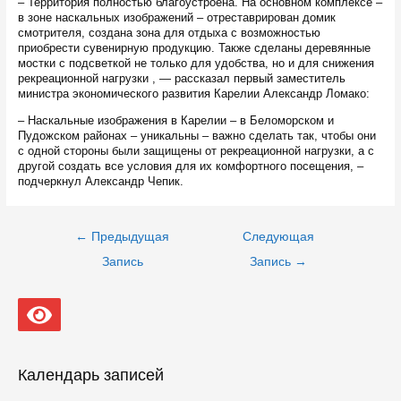
– Территория полностью благоустроена. На основном комплексе –
в зоне наскальных изображений – отреставрирован домик
смотрителя, создана зона для отдыха с возможностью
приобрести сувенирную продукцию. Также сделаны деревянные
мостки с подсветкой не только для удобства, но и для снижения
рекреационной нагрузки , — рассказал первый заместитель
министра экономического развития Карелии Александр Ломако:
– Наскальные изображения в Карелии – в Беломорском и
Пудожском районах – уникальны – важно сделать так, чтобы они
с одной стороны были защищены от рекреационной нагрузки, а с
другой создать все условия для их комфортного посещения, –
подчеркнул Александр Чепик.
Навигация
←
Предыдущая
Следующая
по
записям
Запись
Запись
→
Календарь записей