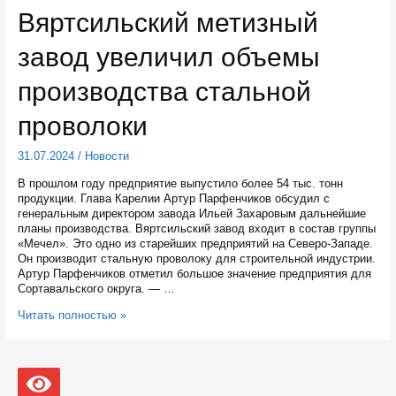
с
Вяртсильский метизный
генеральным
консулом
завод увеличил объемы
Казахстана
в
Санкт-
производства стальной
Петербурге
перспективы
проволоки
сотрудничества
31.07.2024
/
Новости
В прошлом году предприятие выпустило более 54 тыс. тонн
продукции. Глава Карелии Артур Парфенчиков обсудил с
генеральным директором завода Ильей Захаровым дальнейшие
планы производства. Вяртсильский завод входит в состав группы
«Мечел». Это одно из старейших предприятий на Северо-Западе.
Он производит стальную проволоку для строительной индустрии.
Артур Парфенчиков отметил большое значение предприятия для
Сортавальского округа. — …
Вяртсильский
Читать полностью »
метизный
завод
увеличил
объемы
производства