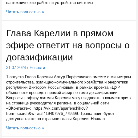
сантехнические работы и устройство системы …
В
Читать полностью »
Кончезерской
школе
капремонт
Глава Карелии в прямом
планируют
завершить
эфире ответит на вопросы о
в
ноябре
догазификации
31.07.2024
/
Новости
1 августа Глава Карелии Артур Парфенчиков вместе с министром
строительства, жилищно-коммунального хозяйства и энергетики
республики Виктором Россыпновым в рамках проекта «ЦУР
объясняет» проведет прямой эфир по теме догазификации.
Вопросы к эфиру жители Карелии могут задавать в комментариях
на странице руководителя региона в социальной сети
«ВКонтакте»: https://vk.com/aparfenchikov?
from=search&w=wall419407976_779899. Трансляция будет
доступна также на странице главы Карелии. Начало …
Глава
Читать полностью »
Карелии