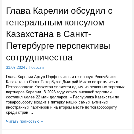
в
прямом
Глава Карелии обсудил с
эфире
ответит
генеральным консулом
на
вопросы
о
Казахстана в Санкт-
догазификации
Петербурге перспективы
сотрудничества
31.07.2024
/
Новости
Глава Карелии Артур Парфенчиков и генконсул Республики
Казахстан в Санкт-Петербурге Дмитрий Михно встретились в
Петрозаводске Казахстан является одним из основных торговых
партнеров Карелии. В 2023 году объем внешней торговли
составил более 22 млн долларов. – Республика Казахстан по
товарообороту входит в пятерку наших самых активных
иностранных партнеров и на втором месте по товарообороту
среди стран …
Глава
Читать полностью »
Карелии
обсудил