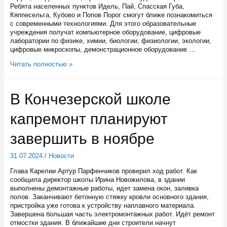
Ребята населенных пунктов Идель, Пай, Спасская Губа,
Кяппесельга, Кубово и Попов Порог смогут ближе познакомиться
с современными технологиями. Для этого образовательные
учреждения получат компьютерное оборудование, цифровые
лаборатории по физике, химии, биологии, физиологии, экологии,
цифровые микроскопы, демонстрационное оборудование …
В
Читать полностью »
шести
малокомплектных
школах
В Кончезерской школе
Карелии
в
капремонт планируют
сентябре
откроют
«Точки
завершить в ноябре
роста»
31.07.2024
/
Новости
Глава Карелии Артур Парфенчиков проверил ход работ. Как
сообщила директор школы Ирина Новожилова, в здании
выполнены демонтажные работы, идет замена окон, заливка
полов. Заканчивают бетонную стяжку кровли основного здания,
пристройка уже готова к устройству наплавного материала.
Завершена большая часть электромонтажных работ. Идёт ремонт
отмостки здания. В ближайшие дни строители начнут