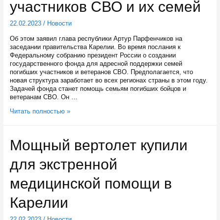
участников СВО и их семей
22.02.2023
/
Новости
Об этом заявил глава республики Артур Парфенчиков на
заседании правительства Карелии. Во время послания к
Федеральному собранию президент России о создании
государственного фонда для адресной поддержки семей
погибших участников и ветеранов СВО. Предполагается, что
новая структура заработает во всех регионах страны в этом году.
Задачей фонда станет помощь семьям погибших бойцов и
ветеранам СВО. Он …
Власти
Читать полностью »
Карелии
должны
оперативно
Мощный вертолет купили
создать
в
для экстренной
республике
условия
для
медицинской помощи в
работы
государственного
Карелии
фонда
поддержки
22.02.2023
/
Новости
участников