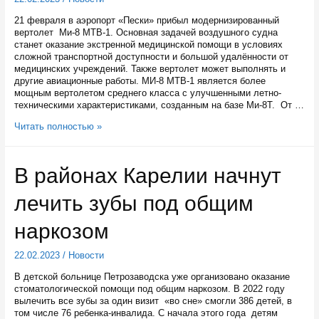
СВО
21 февраля в аэропорт «Пески» прибыл модернизированный
и
вертолет Ми-8 МТВ-1. Основная задачей воздушного судна
их
станет оказание экстренной медицинской помощи в условиях
семей
сложной транспортной доступности и большой удалённости от
медицинских учреждений. Также вертолет может выполнять и
другие авиационные работы. МИ-8 МТВ-1 является более
мощным вертолетом среднего класса с улучшенными летно-
техническими характеристиками, созданным на базе Ми-8Т. От …
Мощный
Читать полностью »
вертолет
купили
для
В районах Карелии начнут
экстренной
медицинской
лечить зубы под общим
помощи
в
Карелии
наркозом
22.02.2023
/
Новости
В детской больнице Петрозаводска уже организовано оказание
стоматологической помощи под общим наркозом. В 2022 году
вылечить все зубы за один визит «во сне» смогли 386 детей, в
том числе 76 ребенка-инвалида. С начала этого года детям