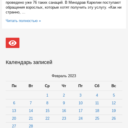
проведено уже 76 таких санаций. В Минздрав Карелии поступают
обращения взрослых, которые хотят получить эту услугу. «Как ни
странно, …
В
Читать полностью »
районах
Карелии
начнут
лечить
зубы
под
общим
наркозом
Календарь записей
Февраль 2023
Пн
Вт
Ср
Чт
Пт
Сб
Вс
1
2
3
4
5
6
7
8
9
10
11
12
13
14
15
16
17
18
19
20
21
22
23
24
25
26
27
28