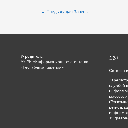
Навигация
←
Предыдущая Запись
по
записям
Учредитель:
16+
АУ РК «Информационное агентство
«Республика Карелия»
Сетевое 
Зарегист
службой п
информац
массовых
(Роскомна
регистрац
информац
19 феврал