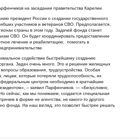
арфенчиков на заседании правительства Карелии.
нию президент России о создании государственного
ибших участников и ветеранов СВО. Предполагается,
егионах страны в этом году. Задачей фонда станет
анам СВО. Он будет координировать предоставление
тное лечение и реабилитацию, помогать в
предпринимательстве.
ксимальное содействие быстрейшему созданию
 органа. Задач очень много. Это и решение жилищных
 вопросы образования, трудоустройства. Особая
, лицам, которые потеряли трудоспособность, их
 с федеральным центром необходимо в кратчайшие
резидентом», – заявил Парфенчиков. — «Безусловно,
Но сейчас, как мы понимаем, создается специальная
ричем в форме не агентства, не какого-то другого
но фонда. На наш взгляд, это позволит быстрее решать