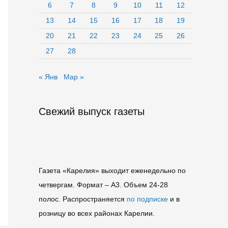
6
7
8
9
10
11
12
13
14
15
16
17
18
19
20
21
22
23
24
25
26
27
28
« Янв
Мар »
Свежий выпуск газеты
Газета «Карелия» выходит еженедельно по
четвергам. Формат – A3. Объем 24-28
полос. Распространяется
по подписке
и в
розницу во всех районах Карелии.