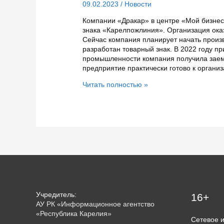
09.02.2023
/
Новости
Компании «Дракар» в центре «Мой бизнес»
знака «Карелпожлиния». Организация оказ
Сейчас компания планирует начать произ
разработан товарный знак. В 2022 году п
промышленности компания получила заем
предприятие практически готово к органи
Карельская
Читать полностью »
компания
готовится
выпускать
огнетушители
Учредитель:
16+
АУ РК «Информационное агентство
«Республика Карелия»
Сетевое 