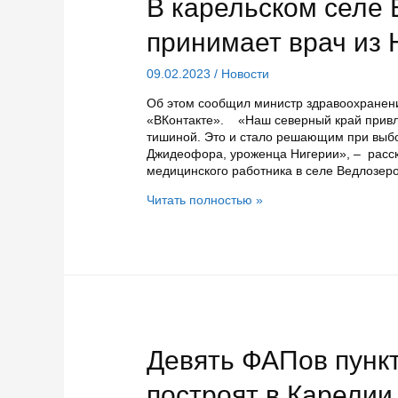
В карельском селе
принимает врач из 
09.02.2023
/
Новости
Об этом сообщил министр здравоохранени
«ВКонтакте». «Наш северный край привл
тишиной. Это и стало решающим при выбо
Джидеофора, уроженца Нигерии», – расск
медицинского работника в селе Ведлозер
В
Читать полностью »
карельском
селе
Ведлозеро
пациентов
принимает
врач
из
Нигерии
Девять ФАПов пункт
построят в Карелии 