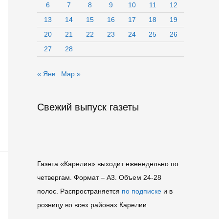
6
7
8
9
10
11
12
13
14
15
16
17
18
19
20
21
22
23
24
25
26
27
28
« Янв
Мар »
Свежий выпуск газеты
Газета «Карелия» выходит еженедельно по
четвергам. Формат – A3. Объем 24-28
полос. Распространяется
по подписке
и в
розницу во всех районах Карелии.