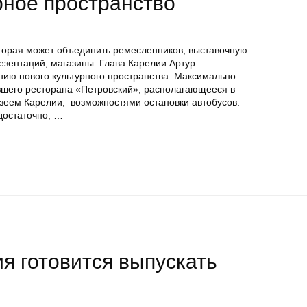
рное пространство
оторая может объединить ремесленников, выставочную
езентаций, магазины. Глава Карелии Артур
ию нового культурного пространства. Максимально
вшего ресторана «Петровский», располагающееся в
зеем Карелии, возможностями остановки автобусов. —
достаточно, …
я готовится выпускать