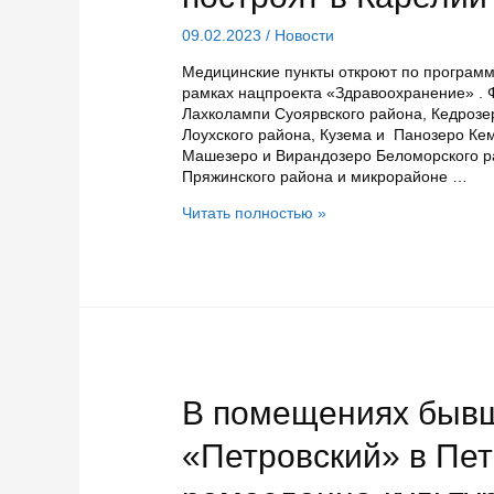
09.02.2023
/
Новости
Медицинские пункты откроют по программ
рамках нацпроекта «Здравоохранение» . 
Лахколампи Суоярвского района, Кедрозе
Лоухского района, Кузема и Панозеро Ке
Машезеро и Вирандозеро Беломорского р
Пряжинского района и микрорайоне …
Девять
Читать полностью »
ФАПов
пунктов
и
две
амбулатории
построят
в
Карелии
в
В помещениях бывш
этом
году
«Петровский» в Пет