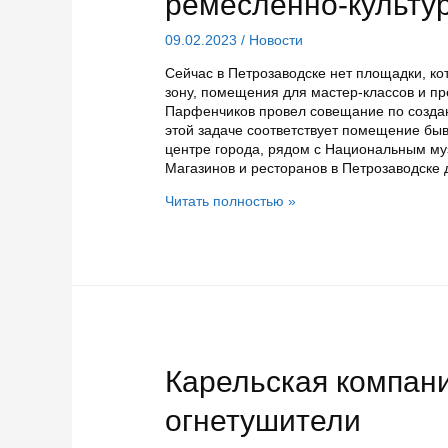
ремесленно-культу
09.02.2023
/
Новости
Сейчас в Петрозаводске нет площадки, к
зону, помещения для мастер-классов и пр
Парфенчиков провел совещание по создан
этой задаче соответствует помещение бы
центре города, рядом с Национальным му
Магазинов и ресторанов в Петрозаводске 
В
Читать полностью »
помещениях
бывшего
ресторана
«Петровский»
в
Петрозаводске
откроют
ремесленно-
культурное
Карельская компани
пространство
огнетушители