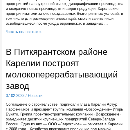
предприятий на внутренний рынок, диверсификации производства
и созданию новых производств и видов продукции. Карельские
предприниматели за счет создаваемых благоприятных условий, в
том числе для размещения инвестиций, смогли занять ниши,
освободившиеся после ухода европейских и западных …
Карельские
Читать полностью »
производители
в
2022
В Питкярантском районе
году
поставляли
Карелии построят
продукцию
в
98
молокоперерабатывающий
стран
завод
07.02.2023
/
Новости
Соглашение о строительстве подписали глава Карелии Артур
Парфенчиков и президент группы компаний «Возрождение» Игорь
Букато. Группа проектно-строительных компаний «Возрождение»
объединяет десятки крупнейших предприятий Северо-Запада
России. Одно из них — ООО «Ладожское» — работает в Карелии
с 2008 года. Хозяйство производит продукцию под маркой