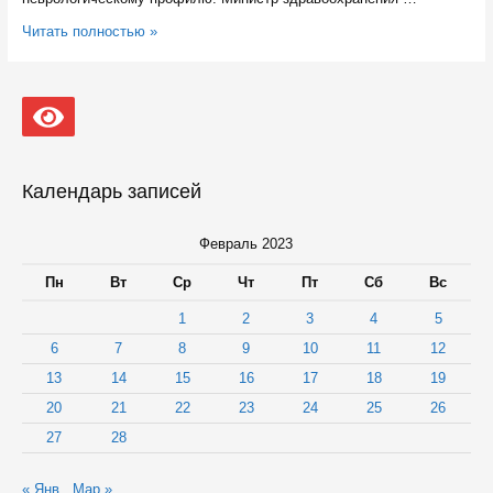
В
Читать полностью »
железнодорожной
больнице
Петрозаводска
открыли
неврологическое
подразделение
Календарь записей
Февраль 2023
Пн
Вт
Ср
Чт
Пт
Сб
Вс
1
2
3
4
5
6
7
8
9
10
11
12
13
14
15
16
17
18
19
20
21
22
23
24
25
26
27
28
« Янв
Мар »