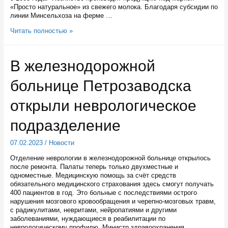
«Просто натуральное» из свежего молока. Благодаря субсидии по
линии Минсельхоза на ферме …
В
Читать полностью »
Питкярантском
районе
Карелии
В железнодорожной
построят
молокоперерабатывающий
больнице Петрозаводска
завод
открыли неврологическое
подразделение
07.02.2023
/
Новости
Отделение неврологии в железнодорожной больнице открылось
после ремонта. Палаты теперь только двухместные и
одноместные. Медицинскую помощь за счёт средств
обязательного медицинского страхования здесь смогут получать
400 пациентов в год. Это больные с последствиями острого
нарушения мозгового кровообращения и черепно-мозговых травм,
с радикулитами, невритами, нейропатиями и другими
заболеваниями, нуждающиеся в реабилитации по
неврологическому профилю. Министр здравоохранения …