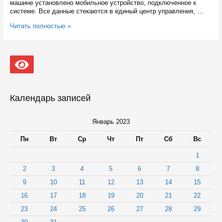
машине установлено мобильное устройство, подключенное к
системе. Все данные стекаются в единый центр управления, …
С
Читать полностью »
1
января
водители
мусоровозов
в
Карелии
работают
с
Календарь записей
АСУ
«Управление
отходами»
Январь 2023
Пн
Вт
Ср
Чт
Пт
Сб
Вс
1
2
3
4
5
6
7
8
9
10
11
12
13
14
15
16
17
18
19
20
21
22
23
24
25
26
27
28
29