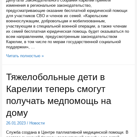
Депутаты Законодательного собрания Карелии приняли
изменения в региональное законодательство,
предусматривающие оказание бесплатной юридической помощи
для участников СВО и членов их семей. «Карельским
военнослужащим, добровольцам и мобилизованным,
участвующим в специальной военной операции, а также членам
их семей бесплатная юридическая помощь будет оказываться по
всем направлениям, предусмотренным законодательством
Карелии, в том числе по мерам государственной социальной
поддержки», …
Карельские
Читать полностью »
участники
СВО
и
Тяжелобольные дети в
члены
их
Карелии теперь смогут
семей
получили
право
получать медпомощь на
на
бесплатную
дому
юрпомощь
26.01.2023
/
Новости
Служба создана в Центре паллиативной медицинской помощи. В