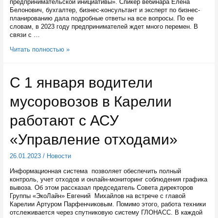
предпринимательской инициативы». Спикер вебинара Елена
Белонович, бухгалтер, бизнес-консультант и эксперт по бизнес-
планированию дала подробные ответы на все вопросы. По ее
словам, в 2023 году предпринимателей ждет много перемен. В
связи с …
В
Читать полностью »
Центре
«Мой
бизнес»
С 1 января водители
59
карельских
мусоровозов в Карелии
предпринимателей
обучили
финансовой
работают с АСУ
грамотности
«Управление отходами»
26.01.2023
/
Новости
Информационная система позволяет обеспечить полный
контроль, учет отходов и онлайн-мониторинг соблюдения графика
вывоза. Об этом рассказал председатель Совета директоров
Группы «ЭкоЛайн» Евгений Михайлов на встрече с главой
Карелии Артуром Парфенчиковым. Помимо этого, работа техники
отслеживается через спутниковую систему ГЛОНАСС. В каждой