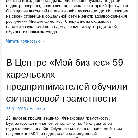
составе выездной бригады паллиативной службы для детей —
педиатр, невролог, анестезиолог, психолог и старший фельдшер .
О создании выездной паллиативной службы для детей сообщил
на своей странице в социальной сети министр здравоохранения
республики Михаил Охлопков. Специалисты оказывают
паллиативную помощь на дому, консультируют родителей,
обучают их навыкам ухода …
Тяжелобольные
Читать полностью »
дети
в
Карелии
В Центре «Мой бизнес» 59
теперь
смогут
карельских
получать
медпомощь
на
предпринимателей обучили
дому
финансовой грамотности
26.01.2023
/
Новости
13 человек прошли вебинар «Финансовая грамотность.
Бухгалтерская и иная отчетность» очно, 46 слушателей
подключились онлайн. Обучение состоялось при содействии
нацпроекта «МСП и поддержка индивидуальной