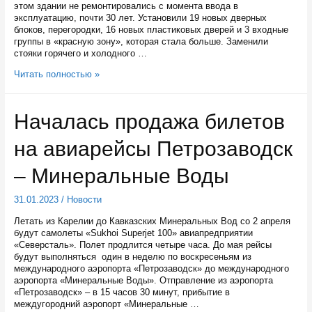
этом здании не ремонтировались с момента ввода в
эксплуатацию, почти 30 лет. Установили 19 новых дверных
блоков, перегородки, 16 новых пластиковых дверей и 3 входные
группы в «красную зону», которая стала больше. Заменили
стояки горячего и холодного …
Поликлинику
Читать полностью »
госпиталя
для
ветеранов
Началась продажа билетов
и
поликлинику
на авиарейсы Петрозаводск
№1
на
Лесном
– Минеральные Воды
проспекте
в
31.01.2023
/
Новости
Петрозаводске
отремонтировали
Летать из Карелии до Кавказских Минеральных Вод со 2 апреля
будут самолеты «Sukhoi Superjet 100» авиапредприятии
«Северсталь». Полет продлится четыре часа. До мая рейсы
будут выполняться один в неделю по воскресеньям из
международного аэропорта «Петрозаводск» до международного
аэропорта «Минеральные Воды». Отправление из аэропорта
«Петрозаводск» – в 15 часов 30 минут, прибытие в
междугородний аэропорт «Минеральные …