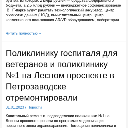
рублей, из которых 2 млрд рублей — средства федерального
комиссии
бюджета, а 2,5 млрд рублей — внебюджетное софинансирование
В IT-парке будут работать технологический инкубатор, центр
обработки данных (ЦОД), вычислительный центр, центр
коллективного пользования AR/VR-оборудованием, лаборатория
…
В
Читать полностью »
Карелии
построят
IT-
Поликлинику госпиталя для
парк
за
ветеранов и поликлинику
4,5
миллиарда
рублей
№1 на Лесном проспекте в
Петрозаводске
отремонтировали
31.01.2023
/
Новости
Капитальный ремонт в подразделении поликлиники №1 на
Лесном проспекте провели по программе модернизации
первичного звена здравоохранения. Помещения поликлиники в