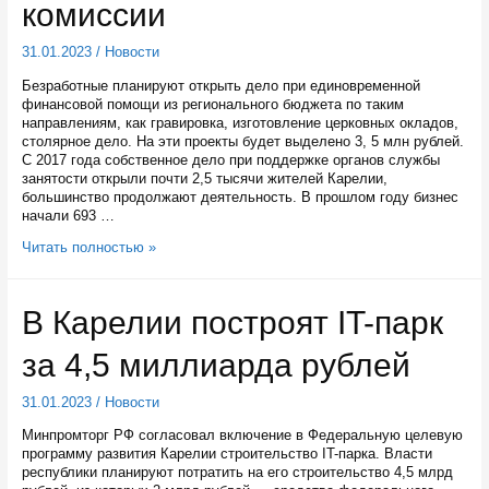
комиссии
31.01.2023
/
Новости
Безработные планируют открыть дело при единовременной
финансовой помощи из регионального бюджета по таким
направлениям, как гравировка, изготовление церковных окладов,
столярное дело. На эти проекты будет выделено 3, 5 млн рублей.
С 2017 года собственное дело при поддержке органов службы
занятости открыли почти 2,5 тысячи жителей Карелии,
большинство продолжают деятельность. В прошлом году бизнес
начали 693 …
19
Читать полностью »
безработных
из
Петрозаводска
В Карелии построят IT-парк
и
Прионежского
за 4,5 миллиарда рублей
районов
представили
бизнес-
31.01.2023
/
Новости
планы
для
Минпромторг РФ согласовал включение в Федеральную целевую
защиты
программу развития Карелии строительство IT-парка. Власти
на
республики планируют потратить на его строительство 4,5 млрд
экспертной