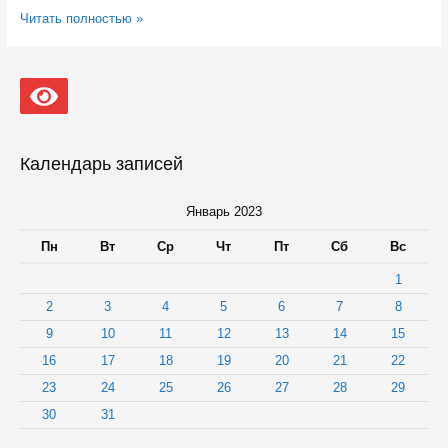
Началась
Читать полностью »
продажа
билетов
на
авиарейсы
Петрозаводск
–
Минеральные
Воды
Календарь записей
Январь 2023
Пн
Вт
Ср
Чт
Пт
Сб
Вс
1
2
3
4
5
6
7
8
9
10
11
12
13
14
15
16
17
18
19
20
21
22
23
24
25
26
27
28
29
30
31