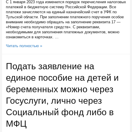
С 1 января 2023 года изменился порядок перечисления налоговых
платежей в бюджетную систему Российской Федерации. Все
платежи зачисляются на единый казначейский счет в УФК по
Тульской области. При заполнении платежного поручения особое
внимание необходимо обращать на заполнение реквизита 17 —
«Номер счета получателя средств». С реквизитами,
необходимыми для заполнения платежных документов, можно
ознакомиться в карточках. …
Налоговая
Читать полностью »
служба
Карелии
напоминает,
Подать заявление на
что
все
единое пособие на детей и
платежи
будут
зачисляться
беременных можно через
на
единый
Госуслуги, лично через
казначейский
счет
Социальный фонд либо в
в
УФК
по
МФЦ
Тульской
области