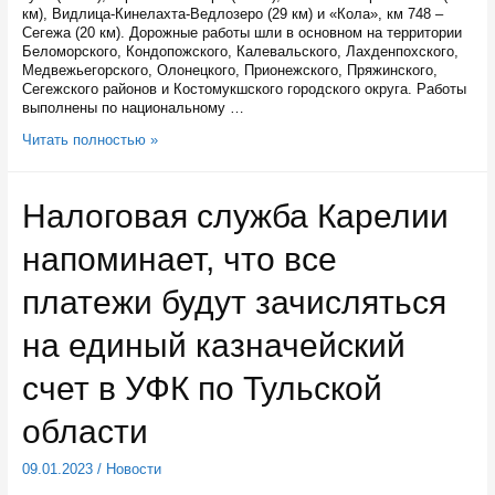
км), Видлица-Кинелахта-Ведлозеро (29 км) и «Кола», км 748 –
Сегежа (20 км). Дорожные работы шли в основном на территории
Беломорского, Кондопожского, Калевальского, Лахденпохского,
Медвежьегорского, Олонецкого, Прионежского, Пряжинского,
Сегежского районов и Костомукшского городского округа. Работы
выполнены по национальному …
В
Читать полностью »
Карелии
в
2022
Налоговая служба Карелии
году
отремонтировали
напоминает, что все
более
250
километров
платежи будут зачисляться
автодорог
на единый казначейский
счет в УФК по Тульской
области
09.01.2023
/
Новости