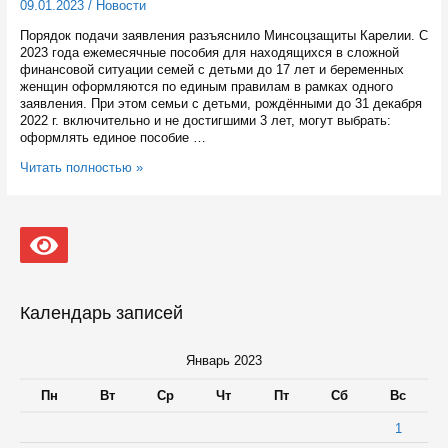
09.01.2023
/
Новости
Порядок подачи заявления разъяснило Минсоцзащиты Карелии. С
2023 года ежемесячные пособия для находящихся в сложной
финансовой ситуации семей с детьми до 17 лет и беременных
женщин оформляются по единым правилам в рамках одного
заявления. При этом семьи с детьми, рождёнными до 31 декабря
2022 г. включительно и не достигшими 3 лет, могут выбрать:
оформлять единое пособие …
Подать
Читать полностью »
заявление
на
единое
пособие
на
детей
и
беременных
Календарь записей
можно
через
Госуслуги,
Январь 2023
лично
через
Пн
Вт
Ср
Чт
Пт
Сб
Вс
Социальный
фонд
1
либо