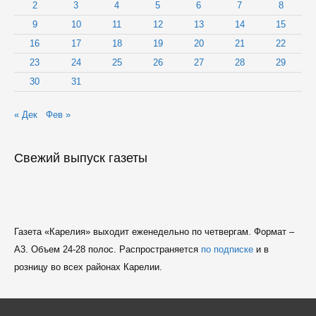
в
2
3
4
5
6
7
8
МФЦ
9
10
11
12
13
14
15
16
17
18
19
20
21
22
23
24
25
26
27
28
29
30
31
« Дек
Фев »
Свежий выпуск газеты
Газета «Карелия» выходит еженедельно по четвергам. Формат –
A3. Объем 24-28 полос. Распространяется
по подписке
и в
розницу во всех районах Карелии.