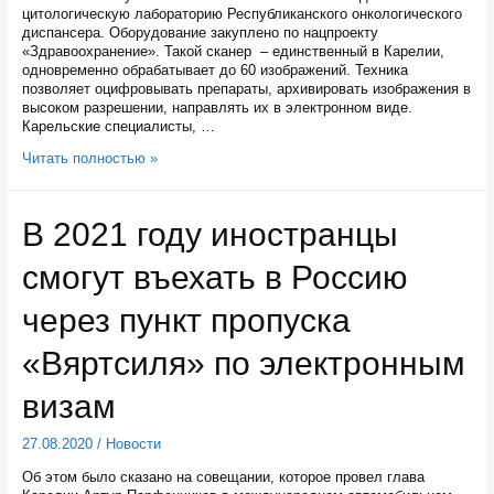
цитологическую лабораторию Республиканского онкологического
диспансера. Оборудование закуплено по нацпроекту
«Здравоохранение». Такой сканер – единственный в Карелии,
одновременно обрабатывает до 60 изображений. Техника
позволяет оцифровывать препараты, архивировать изображения в
высоком разрешении, направлять их в электронном виде.
Карельские специалисты, …
Новая
Читать полностью »
диагностическая
техника
появилась
В 2021 году иностранцы
в
онкодиспансере
смогут въехать в Россию
Карелии
через пункт пропуска
«Вяртсиля» по электронным
визам
27.08.2020
/
Новости
Об этом было сказано на совещании, которое провел глава