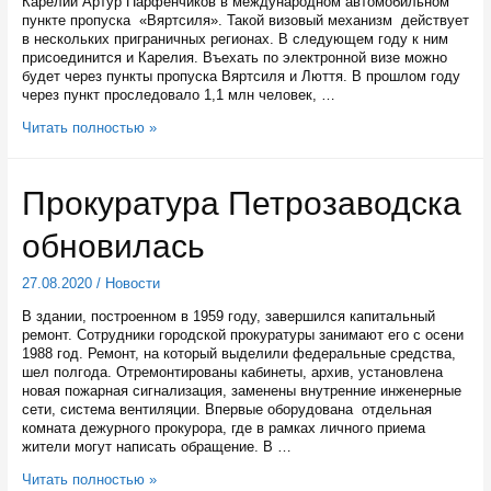
Карелии Артур Парфенчиков в международном автомобильном
пункте пропуска «Вяртсиля». Такой визовый механизм действует
в нескольких приграничных регионах. В следующем году к ним
присоединится и Карелия. Въехать по электронной визе можно
будет через пункты пропуска Вяртсиля и Люття. В прошлом году
через пункт проследовало 1,1 млн человек, …
В
Читать полностью »
2021
году
иностранцы
Прокуратура Петрозаводска
смогут
въехать
обновилась
в
Россию
через
27.08.2020
/
Новости
пункт
пропуска
В здании, построенном в 1959 году, завершился капитальный
«Вяртсиля»
ремонт. Сотрудники городской прокуратуры занимают его с осени
по
1988 год. Ремонт, на который выделили федеральные средства,
электронным
шел полгода. Отремонтированы кабинеты, архив, установлена
визам
новая пожарная сигнализация, заменены внутренние инженерные
сети, система вентиляции. Впервые оборудована отдельная
комната дежурного прокурора, где в рамках личного приема
жители могут написать обращение. В …
Прокуратура
Читать полностью »