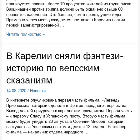
планируется привить более 70 процентов жителей из групп риска.
Вакцинацией против гриппа должно быть охвачено свыше 60
процентов населения. Это больше, чем в предыдущие годы.
Примерно через месяц ожидается поставка в Карелию партии
первой зарегистрированной …
Боле
Читать полностью »
60
процентов
населения
В Карелии сняли фэнтези-
Карелии
привьют
историю по вепсским
от
гриппа
сказаниям
14.08.2020
/
Новости
В интернете опубликована первая часть фильма «Легенды
Прионежья», который сделали в Центре народного творчества.
Выход частей приурочен к карельским праздникам. Первая часть
– к первому Спасу и Успенскому посту. Вторую часть фильма
можно будет увидеть 28 августа в Осенний Мясоед, который
наступает за Успенским постом и длится 13 недель. Режиссер
фильма — начальник отдела народного …