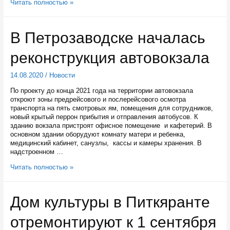
В
Читать полностью »
Карелии
сняли
фэнтези-
В Петрозаводске началась
историю
по
реконструкция автовокзала
вепсским
сказаниям
14.08.2020
/
Новости
По проекту до конца 2021 года на территории автовокзала
откроют зоны предрейсового и послерейсового осмотра
транспорта на пять смотровых ям, помещения для сотрудников,
новый крытый перрон прибытия и отправления автобусов. К
зданию вокзала пристроят офисное помещение и кафетерий. В
основном здании оборудуют комнату матери и ребенка,
медицинский кабинет, санузлы, кассы и камеры хранения. В
надстроенном …
В
Читать полностью »
Петрозаводске
началась
реконструкция
Дом культуры в Питкяранте
автовокзала
отремонтируют к 1 сентября