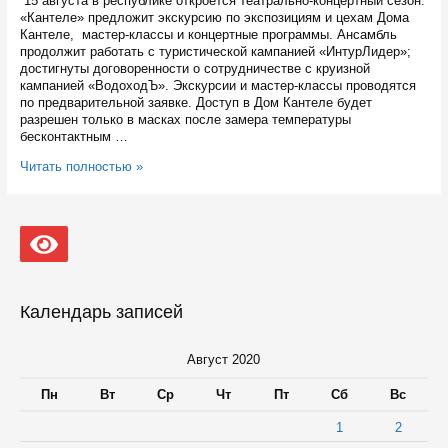
15 августа в республике откроется театрально-концертный сезон.
«Кантеле» предложит экскурсию по экспозициям и цехам Дома
Кантеле, мастер-классы и концертные программы. Ансамбль
продолжит работать с туристической кампанией «ИнтурЛидер»;
достигнуты договоренности о сотрудничестве с круизной
кампанией «ВодоходЪ». Экскурсии и мастер-классы проводятся
по предварительной заявке. Доступ в Дом Кантеле будет
разрешен только в масках после замера температуры
бесконтактным …
Ансамбль
Читать полностью »
песни
и
танца
Карелии
«Кантеле»
готовится
ко
встрече
Календарь записей
со
зрителями
Август 2020
Пн
Вт
Ср
Чт
Пт
Сб
Вс
1
2