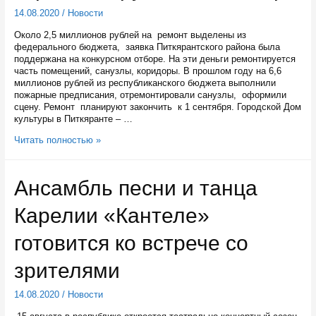
14.08.2020
/
Новости
Около 2,5 миллионов рублей на ремонт выделены из
федерального бюджета, заявка Питкярантского района была
поддержана на конкурсном отборе. На эти деньги ремонтируется
часть помещений, санузлы, коридоры. В прошлом году на 6,6
миллионов рублей из республиканского бюджета выполнили
пожарные предписания, отремонтировали санузлы, оформили
сцену. Ремонт планируют закончить к 1 сентября. Городской Дом
культуры в Питкяранте – …
Дом
Читать полностью »
культуры
в
Питкяранте
Ансамбль песни и танца
отремонтируют
к
Карелии «Кантеле»
1
сентября
готовится ко встрече со
зрителями
14.08.2020
/
Новости