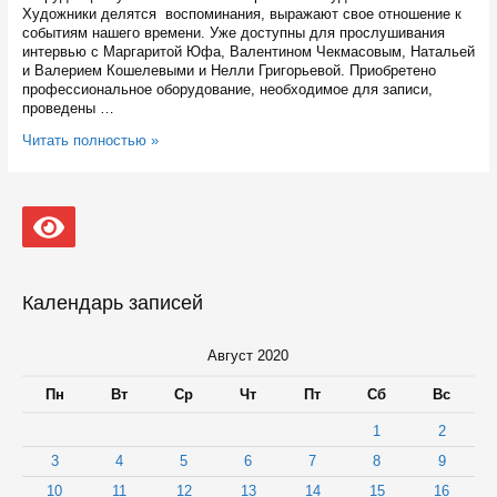
Художники делятся воспоминания, выражают свое отношение к
событиям нашего времени. Уже доступны для прослушивания
интервью с Маргаритой Юфа, Валентином Чекмасовым, Натальей
и Валерием Кошелевыми и Нелли Григорьевой. Приобретено
профессиональное оборудование, необходимое для записи,
проведены …
Музей
Читать полностью »
ИЗО
Карелии
запустил
свой
подкаст
о
карельских
художниках
Календарь записей
Август 2020
Пн
Вт
Ср
Чт
Пт
Сб
Вс
1
2
3
4
5
6
7
8
9
10
11
12
13
14
15
16