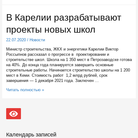
Кижей
пройдут
соревнования
В Карелии разрабатывают
пловцов
на
проекты новых школ
открытой
воде
22.07.2020
/
Новости
Министр строительства, ЖКХ и энергетики Карелии Виктор
Россыпнов рассказал о прогрессе в проектировании и
строительстве школ. Школа на 1 350 мест в Петрозаводске готова
на 40%. До конца года планируется завершить основные
строительные работы. Начинается строительство школы на 1 200
мест в Кеми. Стоимость работ 1,2 млрд рублей, срок
завершения — 1 декабря 2021 года. Заключен …
В
Читать полностью »
Карелии
разрабатывают
проекты
новых
школ
Календарь записей