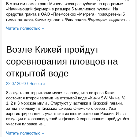
В этом им помог грант Минсельхоза республики по программе
«Начинающий фермер» в размере 5 миллионов рублей. На
средства гранта в ОАО «Племсовхоз «Мегрега» приобретены 5
голов нетелей, бычок куплен в Финляндии. Фермерам выделен …
Грант
Читать полностью »
Минсельхоза
помог
молодым
Возле Кижей пройдут
калевальцам
открыть
соревнования пловцов на
свою
ферму
открытой воде
22.07.2020
/
Новости
8 августа на территории музея-заповедника острова Кижи
состоится второй заплыв на открытой воде «Кижи SWIM» на ½,
1, 2 и 3 морские мили . Стартуют участники в Кижской гавани,
затем поплывут в Кижских шхерах Онежского озера . Уже
зарегистрировались участники из шести регионов России. Из-за
ситуации с коронавирусной инфекцией соревнования пройдут без
участия пловцов из …
Возле
Читать полностью »