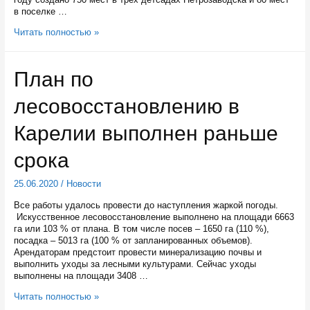
в поселке …
1840
Читать полностью »
новых
мест
для
План по
самых
маленьких
лесовосстановлению в
появится
в
этом
Карелии выполнен раньше
году
в
срока
детсадах
Карелии
25.06.2020
/
Новости
Все работы удалось провести до наступления жаркой погоды.
Искусственное лесовосстановление выполнено на площади 6663
га или 103 % от плана. В том числе посев – 1650 га (110 %),
посадка – 5013 га (100 % от запланированных объемов).
Арендаторам предстоит провести минерализацию почвы и
выполнить уходы за лесными культурами. Сейчас уходы
выполнены на площади 3408 …
План
Читать полностью »
по