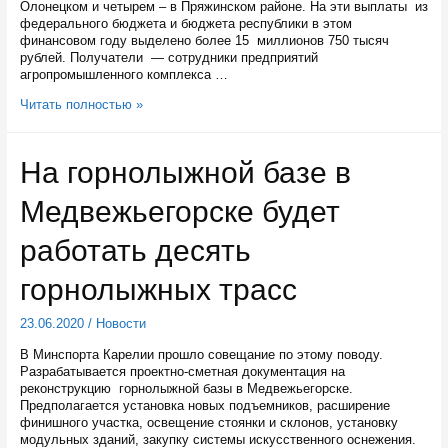
Олонецком и четырем – в Пряжинском районе. На эти выплаты из
федерального бюджета и бюджета республики в этом
финансовом году выделено более 15 миллионов 750 тысяч
рублей. Получатели — сотрудники предприятий
агропромышленного комплекса …
11
Читать полностью »
карельских
семей
на
На горнолыжной базе в
селе
получили
Медвежьегорске будет
выплаты
для
строительства
работать десять
жилья
горнолыжных трасс
23.06.2020
/
Новости
В Минспорта Карелии прошло совещание по этому поводу.
Разрабатывается проектно-сметная документация на
реконструкцию горнолыжной базы в Медвежьегорске.
Предполагается установка новых подъемников, расширение
финишного участка, освещение стоянки и склонов, установку
модульных зданий, закупку системы искусственного оснежения.