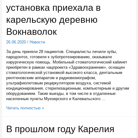
году
установка приехала в
карельскую деревню
Вокнаволок
26.06.2020
/
Новости
За день приняли 28 пациентов. Специалисты лечили зубы,
пародонтоз, готовили к зубопротезированию, оказывали
хирургическую помощь. Мобильный стоматологический кабинет
приобретен в рамках нацпроекта «Здравоохранение», оснащен
стоматологической установкой высокого класса, дентальным
рентгеновским аппаратом и радиовизиографом,
ультрафиолетовым рециркулятором воздуха, системой
кондиционирования, стерилизационным, компьютерным и другим
оборудованием. Такие выезды, в том числе в отдаленные
населенные пункты Муезерского и Калевальского …
Передвижная
Читать полностью »
стоматологическая
установка
приехала
В прошлом году Карелия
в
карельскую