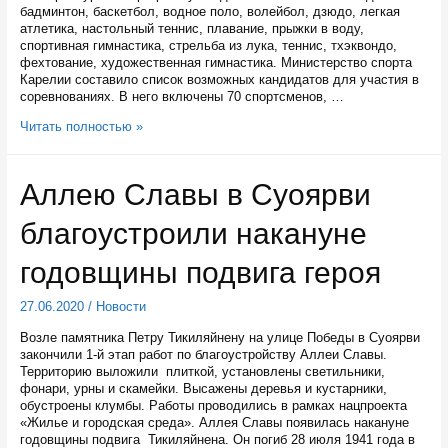
бадминтон, баскетбол, водное поло, волейбол, дзюдо, легкая
атлетика, настольный теннис, плавание, прыжки в воду,
спортивная гимнастика, стрельба из лука, теннис, тхэквондо,
фехтование, художественная гимнастика. Министерство спорта
Карелии составило список возможных кандидатов для участия в
соревнованиях. В него включены 70 спортсменов, …
70
Читать полностью »
карельских
спортсменов
начнут
Аллею Славы в Суоярви
готовиться
к
благоустроили накануне
летней
универсиаде
2023
годовщины подвига героя
года
27.06.2020
/
Новости
Возле памятника Петру Тикиляйнену на улице Победы в Суоярви
закончили 1-й этап работ по благоустройству Аллеи Славы.
Территорию выложили плиткой, установлены светильники,
фонари, урны и скамейки. Высажены деревья и кустарники,
обустроены клумбы. Работы проводились в рамках нацпроекта
«Жилье и городская среда». Аллея Славы появилась накануне
годовщины подвига Тикиляйнена. Он погиб 28 июля 1941 года в