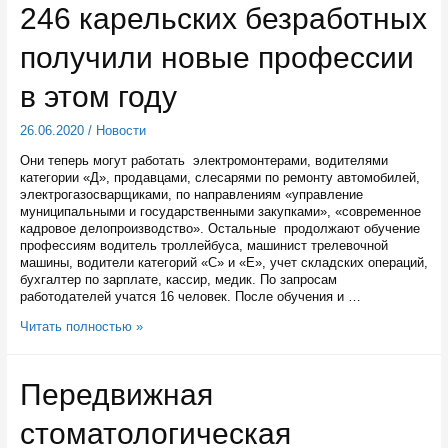
246 карельских безработных
внесение
поправок
получили новые профессии
в
Конституцию
в этом году
26.06.2020
/
Новости
Они теперь могут работать электромонтерами, водителями
категории «Д», продавцами, слесарями по ремонту автомобилей,
электрогазосварщиками, по направлениям «управление
муниципальными и государственными закупками», «современное
кадровое делопроизводство». Остальные продолжают обучение
профессиям водитель троллейбуса, машинист трелевочной
машины, водители категорий «С» и «Е», учет складских операций,
бухгалтер по зарплате, кассир, медик. По запросам
работодателей учатся 16 человек. После обучения и …
246
Читать полностью »
карельских
безработных
получили
Передвижная
новые
профессии
стоматологическая
в
этом