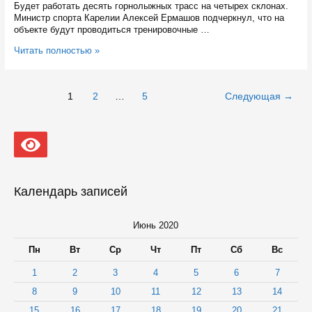
Будет работать десять горнолыжных трасс на четырех склонах.
Министр спорта Карелии Алексей Ермашов подчеркнул, что на
объекте будут проводиться тренировочные …
На
Читать полностью »
горнолыжной
базе
в
Навигация
1
2
…
5
Следующая
→
Медвежьегорске
по
будет
записям
работать
десять
горнолыжных
трасс
Календарь записей
Июнь 2020
Пн
Вт
Ср
Чт
Пт
Сб
Вс
1
2
3
4
5
6
7
8
9
10
11
12
13
14
15
16
17
18
19
20
21