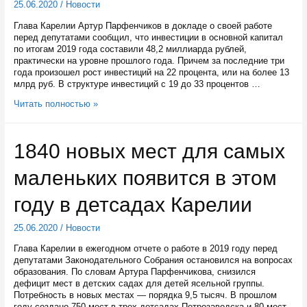
25.06.2020
/
Новости
процентов
Глава Карелии Артур Парфенчиков в докладе о своей работе
перед депутатами сообщил, что инвестиции в основной капитал
по итогам 2019 года составили 48,2 миллиарда рублей,
практически на уровне прошлого года. Причем за последние три
года произошел рост инвестиций на 22 процента, или на более 13
млрд руб. В структуре инвестиций с 19 до 33 процентов …
За
Читать полностью »
три
года
инвестиции
1840 новых мест для самых
в
Карелии
маленьких появится в этом
выросли
на
22
году в детсадах Карелии
процента
25.06.2020
/
Новости
Глава Карелии в ежегодном отчете о работе в 2019 году перед
депутатами Законодательного Собрания остановился на вопросах
образования. По словам Артура Парфенчикова, снизился
дефицит мест в детских садах для детей ясельной группы.
Потребность в новых местах — порядка 9,5 тысяч. В прошлом
году создано 750 мест в трех детсадах Петрозаводска и 80 мест