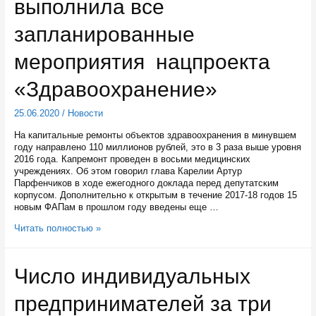
выполнила все
деревню
Вокнаволок
запланированные
мероприятия нацпроекта
«Здравоохранение»
25.06.2020
/
Новости
На капитальные ремонты объектов здравоохранения в минувшем
году направлено 110 миллионов рублей, это в 3 раза выше уровня
2016 года. Капремонт проведен в восьми медицинских
учреждениях. Об этом говорил глава Карелии Артур
Парфенчиков в ходе ежегодного доклада перед депутатским
корпусом. Дополнительно к открытым в течение 2017-18 годов 15
новым ФАПам в прошлом году введены еще …
В
Читать полностью »
прошлом
году
Карелия
Число индивидуальных
выполнила
все
предпринимателей за три
запланированные
мероприятия