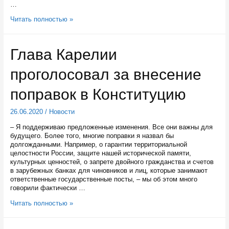
…
Аллею
Читать полностью »
Славы
в
Суоярви
Глава Карелии
благоустроили
накануне
проголосовал за внесение
годовщины
подвига
героя
поправок в Конституцию
26.06.2020
/
Новости
‒ Я поддерживаю предложенные изменения. Все они важны для
будущего. Более того, многие поправки я назвал бы
долгожданными. Например, о гарантии территориальной
целостности России, защите нашей исторической памяти,
культурных ценностей, о запрете двойного гражданства и счетов
в зарубежных банках для чиновников и лиц, которые занимают
ответственные государственные посты, – мы об этом много
говорили фактически …
Глава
Читать полностью »
Карелии
проголосовал
за