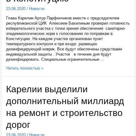
23.06.2020
/
Новости
Глава Карелии Артур Парфенчиков вместе с председателем
республиканской ЦИК Алексеем Бахилиным проверил готовность
избирательного участка с точки зрения обеспечения санитарно-
эпидемиологических норм к голосованию по поправкам в
Конституцию. На каждом участке организован пункт
температурного контроля и при входе размещен
дезинфицирующий коврик. Все будут обеспечены средствами
индивидуальной защиты . Участок в течение дня будут
дезинфицировать. Специальные ограничительные …
Глава
Читать полностью »
Карелии
призвал
жителей
Карелии выделили
республики
не
дополнительный миллиард
ждать
1
июля,
на ремонт и строительство
чтобы
проголосовать
дорог
по
поправкам
23.06.2020
/
Новости
в