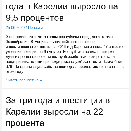
нацпроекта
года в Карелии выросло на
«Здравоохранение»
9,5 процентов
25.06.2020
/
Новости
Это следует из отчета главы республики перед депутатами
Заксобрания. В Национальном рейтинге состояния
инвестиционного климата за 2018 год Карелия заняла 47-е место,
улучшив позицию на 9 пунктов. Республика вошла в пятерку
лучших регионов по количеству безработных, которые стали
предпринимателями при поддержке служб занятости. Таких было
378. На организацию собственного дела предоставляют гранты, в
этом году …
Число
Читать полностью »
индивидуальных
предпринимателей
за
За три года инвестиции в
три
года
Карелии выросли на 22
в
Карелии
выросло
процента
на
9,5