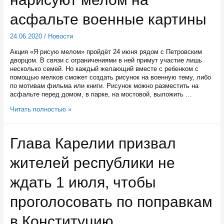
асфальте военные картины
24.06.2020
/
Новости
Акция «Я рисую мелом» пройдёт 24 июня рядом с Петровским
дворцом. В связи с ограничениями в ней примут участие лишь
несколько семей. Но каждый желающий вместе с ребенком с
помощью мелков сможет создать рисунок на военную тему, либо
по мотивам фильма или книги. Рисунок можно разместить на
асфальте перед домом, в парке, на мостовой, выложить …
В
Читать полностью »
Петрозаводске
дети
нарисуют
Глава Карелии призвал
мелом
на
жителей республики не
асфальте
военные
картины
ждать 1 июля, чтобы
проголосовать по поправкам
в Конституцию