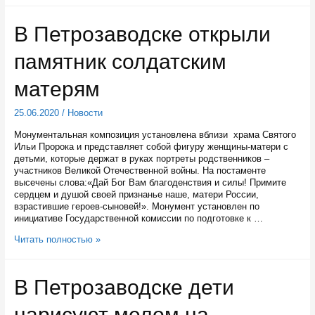
лесовосстановлению
в
В Петрозаводске открыли
Карелии
выполнен
памятник солдатским
раньше
срока
матерям
25.06.2020
/
Новости
Монументальная композиция установлена вблизи храма Святого
Ильи Пророка и представляет собой фигуру женщины-матери с
детьми, которые держат в руках портреты родственников –
участников Великой Отечественной войны. На постаменте
высечены слова:«Дай Бог Вам благоденствия и силы! Примите
сердцем и душой своей признанье наше, матери России,
взрастившие героев-сыновей!». Монумент установлен по
инициативе Государственной комиссии по подготовке к …
В
Читать полностью »
Петрозаводске
открыли
памятник
В Петрозаводске дети
солдатским
матерям
нарисуют мелом на