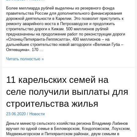
Конституцию
Более миллиарда рублей выделены из резервного фонда
правительства России для дополнительного финансирования
дорожной деятельности в Карелии. Это позволит приступить к
ремонту аварийного моста в Петрозаводске и продолжить
строительство дороги к Кижам. 500 миллионов рублей
предназначены на продолжение работ по реконструкции дороги
«Олонец-Питкяранта-Леппясилта», 400 миллионов – на
дальнейшее строительство новой автодороги «Великая Губа –
Оятевщина». 170 …
Карелии
Читать полностью »
выделили
дополнительный
миллиард
11 карельских семей на
на
ремонт
селе получили выплаты для
и
строительство
дорог
строительства жилья
23.06.2020
/
Новости
Деньги министр сельского хозяйства региона Владимир Лабинов
вручил по одной семье в Беломорском, Кондопожском, Лоухском,
Медвежьегорском и Питкярантском районах, двум семьям в