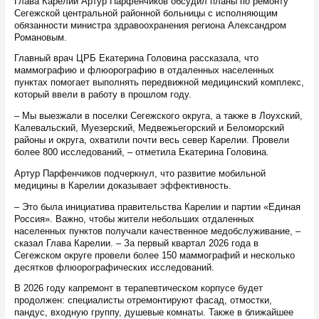
Глава Карелии Артур Парфенчиков обсудил планы по ремонту
Сегежской центральной районной больницы с исполняющим
обязанности министра здравоохранения региона Александром
Романовым.
Главный врач ЦРБ Екатерина Головина рассказала, что
маммографию и флюорографию в отдаленных населенных
пунктах помогает выполнять передвижной медицинский комплекс,
который ввели в работу в прошлом году.
– Мы выезжали в поселки Сегежского округа, а также в Лоухский,
Калевальский, Муезерский, Медвежьегорский и Беломорский
районы и округа, охватили почти весь север Карелии. Провели
более 800 исследований, – отметила Екатерина Головина.
Артур Парфенчиков подчеркнул, что развитие мобильной
медицины в Карелии доказывает эффективность.
– Это была инициатива правительства Карелии и партии «Единая
Россия». Важно, чтобы жители небольших отдаленных
населенных пунктов получали качественное медобслуживание, –
сказал Глава Карелии. – За первый квартал 2026 года в
Сегежском округе провели более 150 маммографий и несколько
десятков флюорографических исследований.
В 2026 году капремонт в терапевтическом корпусе будет
продолжен: специалисты отремонтируют фасад, отмостки,
пандус, входную группу, душевые комнаты. Также в ближайшее