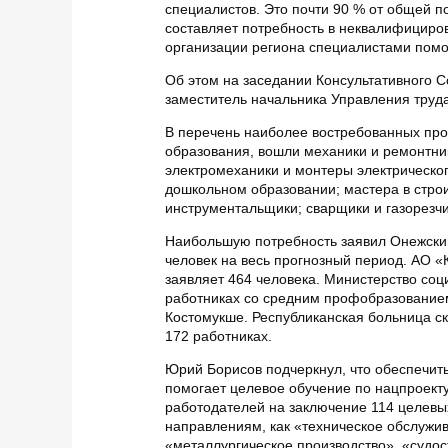
специалистов. Это почти 90 % от общей п
составляет потребность в неквалифициро
организации региона специалистами помо
Об этом на заседании Консультативного 
заместитель начальника Управления труда
В перечень наиболее востребованных пр
образования, вошли механики и ремонтни
электромеханики и монтеры электрическог
дошкольном образовании; мастера в строи
инструментальщики; сварщики и газорезчи
Наибольшую потребность заявил Онежски
человек на весь прогнозный период. АО
заявляет 464 человека. Министерство соц
работниках со средним профобразованием
Костомукше. Республиканская больница с
172 работниках.
Юрий Борисов подчеркнул, что обеспечит
помогает целевое обучение по нацпроекту
работодателей на заключение 114 целевых
направлениям, как «техническое обслужив
«металлургическое производство», «судо