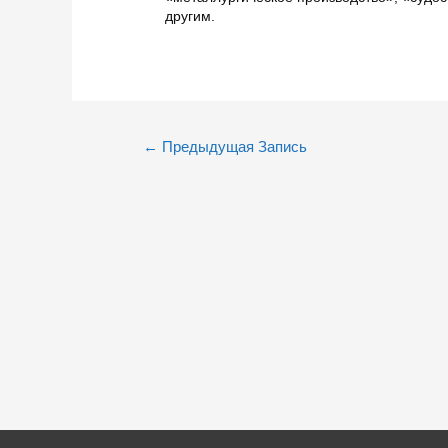
другим.
Навигация
←
Предыдущая Запись
по
записям