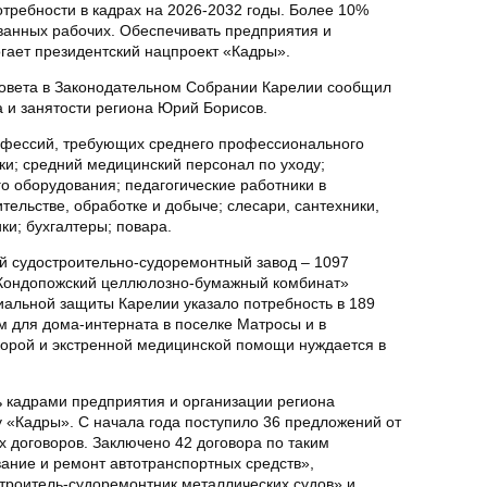
отребности в кадрах на 2026-2032 годы. Более 10%
ванных рабочих. Обеспечивать предприятия и
гает президентский нацпроект «Кадры».
Совета в Законодательном Собрании Карелии сообщил
 и занятости региона Юрий Борисов.
офессий, требующих среднего профессионального
ки; средний медицинский персонал по уходу;
о оборудования; педагогические работники в
тельстве, обработке и добыче; слесари, сантехники,
ки; бухгалтеры; повара.
й судостроительно-судоремонтный завод – 1097
 «Кондопожский целлюлозно-бумажный комбинат»
иальной защиты Карелии указало потребность в 189
 для дома-интерната в поселке Матросы и в
корой и экстренной медицинской помощи нуждается в
ь кадрами предприятия и организации региона
 «Кадры». С начала года поступило 36 предложений от
 договоров. Заключено 42 договора по таким
ание и ремонт автотранспортных средств»,
строитель-судоремонтник металлических судов» и