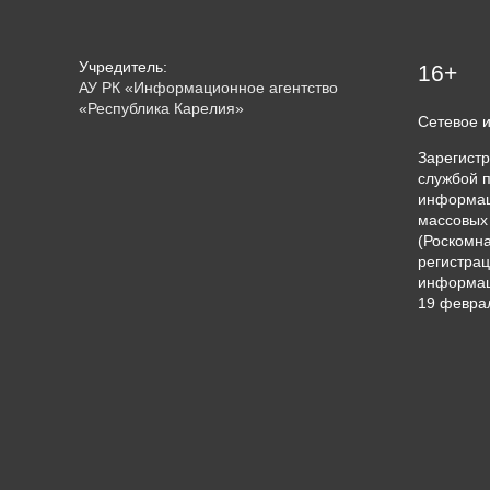
Учредитель:
16+
АУ РК «Информационное агентство
«Республика Карелия»
Сетевое 
Зарегист
службой п
информац
массовых
(Роскомна
регистрац
информац
19 феврал