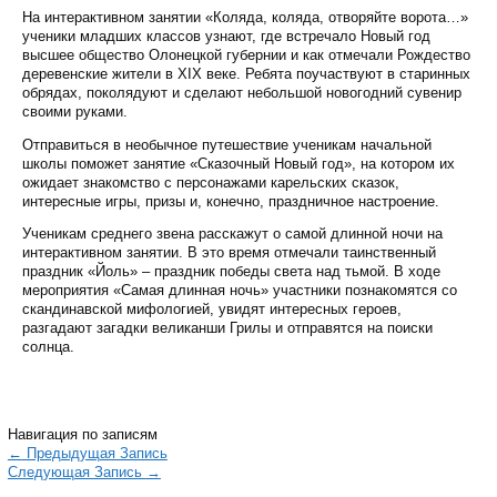
На интерактивном занятии «Коляда, коляда, отворяйте ворота…»
ученики младших классов узнают, где встречало Новый год
высшее общество Олонецкой губернии и как отмечали Рождество
деревенские жители в XIX веке. Ребята поучаствуют в старинных
обрядах, поколядуют и сделают небольшой новогодний сувенир
своими руками.
Отправиться в необычное путешествие ученикам начальной
школы поможет занятие «Сказочный Новый год», на котором их
ожидает знакомство с персонажами карельских сказок,
интересные игры, призы и, конечно, праздничное настроение.
Ученикам среднего звена расскажут о самой длинной ночи на
интерактивном занятии. В это время отмечали таинственный
праздник «Йоль» – праздник победы света над тьмой. В ходе
мероприятия «Самая длинная ночь» участники познакомятся со
скандинавской мифологией, увидят интересных героев,
разгадают загадки великанши Грилы и отправятся на поиски
солнца.
Навигация по записям
←
Предыдущая Запись
Следующая Запись
→