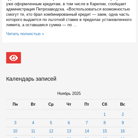
уже оформленным кредитам, в том числе в Карелии, сообщает
администрация Петрозаводска. «Воспользоваться возможностью
смогут те, кто брал комбинированный кредит — заем, одна часть
которого выдается по льготной ставке в пределах установленного
лимита, а оставшаяся сумма — по …
Некоторые
Читать полностью »
категории
россиян
смогут
снизить
ставку
по
льготной
ипотеке
Календарь записей
Ноябрь 2025
Пн
Вт
Ср
Чт
Пт
Сб
Вс
1
2
3
4
5
6
7
8
9
10
11
12
13
14
15
16