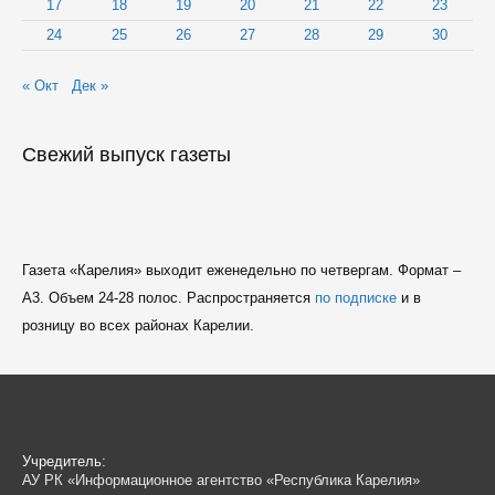
17
18
19
20
21
22
23
24
25
26
27
28
29
30
« Окт
Дек »
Свежий выпуск газеты
Газета «Карелия» выходит еженедельно по четвергам. Формат –
A3. Объем 24-28 полос. Распространяется
по подписке
и в
розницу во всех районах Карелии.
Учредитель:
АУ РК «Информационное агентство «Республика Карелия»