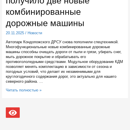
получило две новые
связь
и
комбинированные
высокоскоростной
интернет
дорожные машины
20.11.2025
/
Новости
Автопарк Кондопожского ДРСУ снова пополнили спецтехникой.
Многофункциональные новые комбинированные дорожные
машины способны очищать дороги от пыли и грязи, убирать снег,
мыть дорожное покрытие и обрабатывать его
противогололедными средствами. Модульное оборудование КДМ
позволяет менять комплектацию в зависимости от сезона и
погодных условий, что делает их незаменимыми для
круглогодичного содержания дорог, это актуально для нашего
северного района. …
Кондопожское
Читать полностью »
ДРСУ
получило
две
новые
комбинированные
дорожные
машины