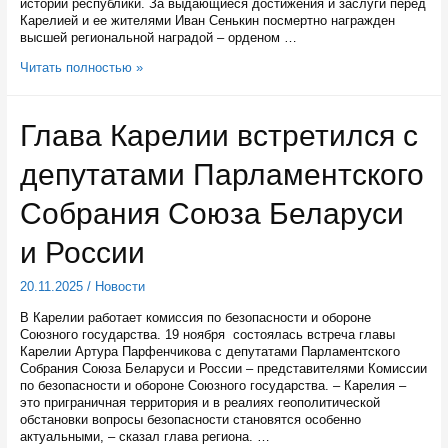
истории республики. За выдающиеся достижения и заслуги перед
Карелией и ее жителями Иван Сенькин посмертно награжден
высшей региональной наградой – орденом …
Руководитель
Читать полностью »
Карельской
АССР
Иван
Глава Карелии встретился с
Сенькин
посмертно
депутатами Парламентского
получил
высшую
награду
Собрания Союза Беларуси
республики
и России
20.11.2025
/
Новости
В Карелии работает комиссия по безопасности и обороне
Союзного государства. 19 ноября состоялась встреча главы
Карелии Артура Парфенчикова с депутатами Парламентского
Собрания Союза Беларуси и России – представителями Комиссии
по безопасности и обороне Союзного государства. – Карелия –
это приграничная территория и в реалиях геополитической
обстановки вопросы безопасности становятся особенно
актуальными, – сказал глава региона. …