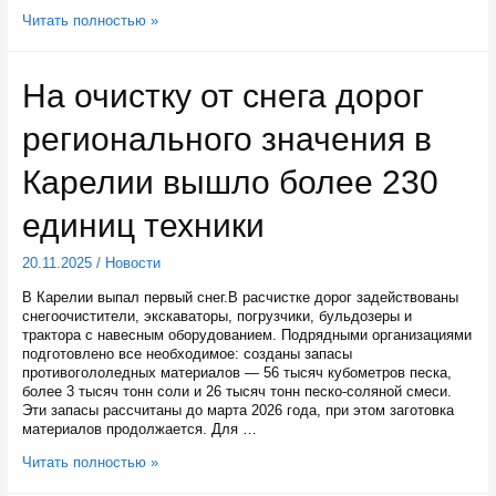
Глава
Читать полностью »
Карелии
встретился
с
На очистку от снега дорог
депутатами
Парламентского
регионального значения в
Собрания
Союза
Беларуси
Карелии вышло более 230
и
России
единиц техники
20.11.2025
/
Новости
В Карелии выпал первый снег.В расчистке дорог задействованы
снегоочистители, экскаваторы, погрузчики, бульдозеры и
трактора с навесным оборудованием. Подрядными организациями
подготовлено все необходимое: созданы запасы
противогололедных материалов — 56 тысяч кубометров песка,
более 3 тысяч тонн соли и 26 тысяч тонн песко-соляной смеси.
Эти запасы рассчитаны до марта 2026 года, при этом заготовка
материалов продолжается. Для …
На
Читать полностью »
очистку