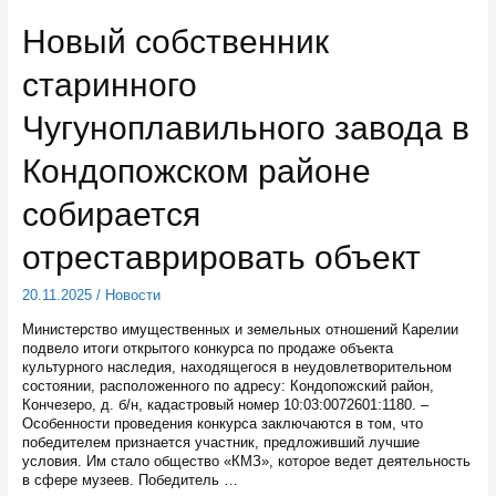
от
снега
Новый собственник
дорог
регионального
старинного
значения
в
Карелии
Чугуноплавильного завода в
вышло
более
Кондопожском районе
230
единиц
собирается
техники
отреставрировать объект
20.11.2025
/
Новости
Министерство имущественных и земельных отношений Карелии
подвело итоги открытого конкурса по продаже объекта
культурного наследия, находящегося в неудовлетворительном
состоянии, расположенного по адресу: Кондопожский район,
Кончезеро, д. б/н, кадастровый номер 10:03:0072601:1180. –
Особенности проведения конкурса заключаются в том, что
победителем признается участник, предложивший лучшие
условия. Им стало общество «КМЗ», которое ведет деятельность
в сфере музеев. Победитель …