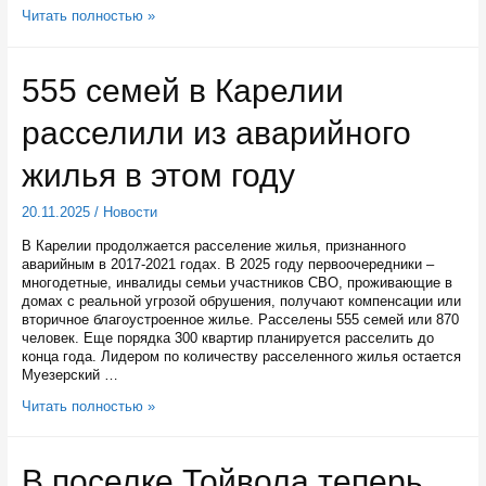
Новый
Читать полностью »
собственник
старинного
Чугуноплавильного
555 семей в Карелии
завода
в
расселили из аварийного
Кондопожском
районе
собирается
жилья в этом году
отреставрировать
объект
20.11.2025
/
Новости
В Карелии продолжается расселение жилья, признанного
аварийным в 2017-2021 годах. В 2025 году первоочередники –
многодетные, инвалиды семьи участников СВО, проживающие в
домах с реальной угрозой обрушения, получают компенсации или
вторичное благоустроенное жилье. Расселены 555 семей или 870
человек. Еще порядка 300 квартир планируется расселить до
конца года. Лидером по количеству расселенного жилья остается
Муезерский …
555
Читать полностью »
семей
в
Карелии
В поселке Тойвола теперь
расселили