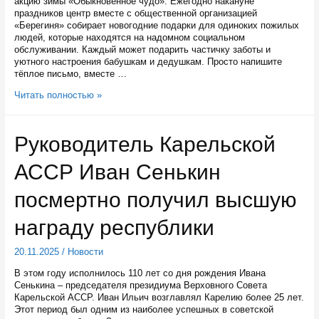
акцию зимы «Обыкновенное чудо». Ежегодно накануне
праздников центр вместе с общественной организацией
«Берегиня» собирает новогодние подарки для одиноких пожилых
людей, которые находятся на надомном социальном
обслуживании. Каждый может подарить частичку заботы и
уютного настроения бабушкам и дедушкам. Просто напишите
тёплое письмо, вместе …
В
Читать полностью »
Карелии
собирают
новогодние
Руководитель Карельской
подарки
для
АССР Иван Сенькин
одиноких
пожилых
людей
посмертно получил высшую
награду республики
20.11.2025
/
Новости
В этом году исполнилось 110 лет со дня рождения Ивана
Сенькина – председателя президиума Верховного Совета
Карельской АССР. Иван Ильич возглавлял Карелию более 25 лет.
Этот период был одним из наиболее успешных в советской