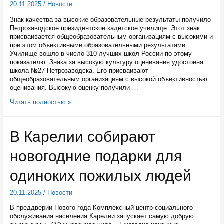
20.11.2025
/
Новости
Знак качества за высокие образовательные результаты получило
Петрозаводское президентское кадетское училище. Этот знак
присваивается общеобразовательным организациям с высокими и
при этом объективными образовательными результатами.
Училище вошло в число 310 лучших школ России по этому
показателю. Знака за высокую культуру оценивания удостоена
школа №27 Петрозаводска. Его присваивают
общеобразовательным организациям с высокой объективностью
оценивания. Высокую оценку получили …
Петрозаводское
Читать полностью »
президентское
кадетское
училище
В Карелии собирают
и
школа
новогодние подарки для
№27
Петрозаводска
отмечены
одиноких пожилых людей
знаком
качества
20.11.2025
/
Новости
В преддверии Нового года Комплексный центр социального
обслуживания населения Карелии запускает самую добрую