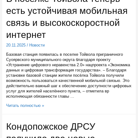
из
есть устойчивая мобильная
аварийного
жилья
в
связь и высокоскоростной
этом
году
интернет
20.11.2025
/
Новости
Базовая станция появилась в поселке Тойвола приграничного
Суоярвского муниципального округа благодаря проекту
«Устранение цифрового неравенства 2.0» нацпроекта «Экономика
данных и цифровая трансформация государства». – Благодаря
установке базовой станции жители посёлка Тойвола получили
возможность пользоваться качественной мобильной связью. Это
действительно важный шаг к обеспечению доступности цифровых
услуг для жителей населённого пункта, – отметила вр
исполняющая обязанности главы …
В
Читать полностью »
поселке
Тойвола
теперь
Кондопожское ДРСУ
есть
устойчивая
мобильная