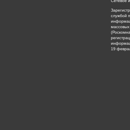
Сетевое 
Зарегист
службой п
информац
массовых
(Роскомна
регистрац
информац
19 феврал