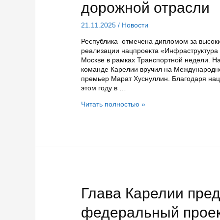
дорожной отрасли
21.11.2025
/
Новости
Республика отмечена дипломом за высок
реализации нацпроекта «Инфраструктура 
Москве в рамках Транспортной недели. Н
команде Карелии вручил на Международн
премьер Марат Хуснуллин. Благодаря нац
этом году в …
Карелия
Читать полностью »
получила
награду
за
достижения
в
дорожной
отрасли
Глава Карелии пре
федеральный проек