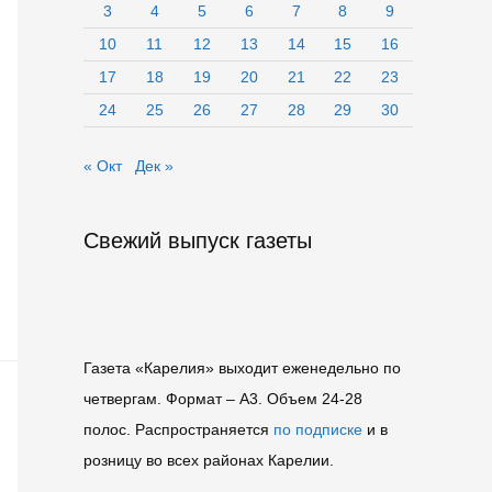
3
4
5
6
7
8
9
10
11
12
13
14
15
16
17
18
19
20
21
22
23
24
25
26
27
28
29
30
« Окт
Дек »
Свежий выпуск газеты
Газета «Карелия» выходит еженедельно по
четвергам. Формат – A3. Объем 24-28
полос. Распространяется
по подписке
и в
розницу во всех районах Карелии.