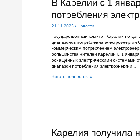
В Карелии с 1 янва
потребления элект
21.11.2025
/
Новости
Государственный комитет Карелии по це
диапазонов потребления электроэнергии 
коммерческим потреблением электроэнерг
большинства жителей Карелии С 1 января
оснащённых электрическими системами от
диапазон потребления электроэнергии …
В
Читать полностью »
Карелии
с
1
января
снизят
диапазоны
потребления
электроэнергии
Карелия получила н