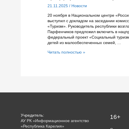
21.11.2025
/
Новости
20 ноября в Национальном центре «Росси
выступил с докладом на заседании комис
«Туризм». Руководитель республики возгл
Парфенчиков предложил включить в нацпр
федеральный проект «Социальный туризм
детей из малообеспеченных семей, …
Глава
Читать полностью »
Карелии
предложил
создать
отдельный
федеральный
проект
«Социальный
туризм»
Учредитель:
16+
АУ РК «Информационное агентство
«Республика Карелия»