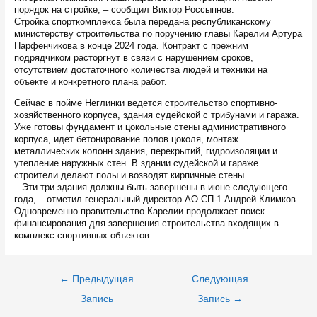
порядок на стройке, – сообщил Виктор Россыпнов.
Стройка спорткомплекса была передана республиканскому
министерству строительства по поручению главы Карелии Артура
Парфенчикова в конце 2024 года. Контракт с прежним
подрядчиком расторгнут в связи с нарушением сроков,
отсутствием достаточного количества людей и техники на
объекте и конкретного плана работ.
Сейчас в пойме Неглинки ведется строительство спортивно-
хозяйственного корпуса, здания судейской с трибунами и гаража.
Уже готовы фундамент и цокольные стены административного
корпуса, идет бетонирование полов цоколя, монтаж
металлических колонн здания, перекрытий, гидроизоляции и
утепление наружных стен. В здании судейской и гараже
строители делают полы и возводят кирпичные стены.
– Эти три здания должны быть завершены в июне следующего
года, – отметил генеральный директор АО СП-1 Андрей Климков.
Одновременно правительство Карелии продолжает поиск
финансирования для завершения строительства входящих в
комплекс спортивных объектов.
Навигация
←
Предыдущая
Следующая
по
записям
Запись
Запись
→