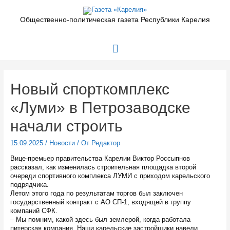
Перейти
к
Общественно-политическая газета Республики Карелия
содержимому
Главное
меню
Новый спорткомплекс
«Луми» в Петрозаводске
начали строить
15.09.2025
/
Новости
/ От
Редактор
Вице-премьер правительства Карелии Виктор Россыпнов
рассказал, как изменилась строительная площадка второй
очереди спортивного комплекса ЛУМИ с приходом карельского
подрядчика.
Летом этого года по результатам торгов был заключен
государственный контракт с АО СП-1, входящей в группу
компаний СФК.
– Мы помним, какой здесь был землерой, когда работала
питерская компания. Наши карельские застройщики навели