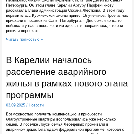
Первоклассниками школы Куркиёки стали трое детей из Санкт-
Петербурга. Об этом главе Карелии Артуру Парфенчикову
рассказала глава администрации Оксана Жесткова. В этом году
первый класс Куркиёкской школы принял 16 учеников. Трое из них
приехали в поселок из Санкт-Петербурга. – Две семьи когда-то
побывали у нас в поселке, и им здесь так понравилось, что они
решили переехать. …
Трое
Читать полностью »
детей
из
Санкт-
В Карелии началось
Петербурга
пошли
расселение аварийного
в
первый
класс
жилья в рамках нового этапа
в
карельском
программы
поселке
Куркиеки
03.09.2025
/
Новости
Возможностью получить компенсацию и приобрести
благоустроенные квартиры воспользовались уже несколько
семей. В поселке Лоухи семья Лебедевых проживали в
аварийном доме. Благодаря федеральной программе, которая с