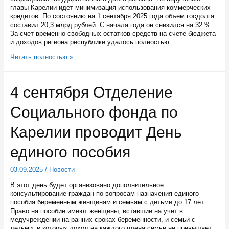
главы Карелии идет минимизация использования коммерческих
кредитов. По состоянию на 1 сентября 2025 года объем госдолга
составил 20,3 млрд рублей. С начала года он снизился на 32 %.
За счет временно свободных остатков средств на счете бюджета
и доходов региона республике удалось полностью …
С
Читать полностью »
начала
года
государственный
4 сентября Отделение
долг
Карелии
Социального фонда по
снизился
на
32
Карелии проводит День
%
единого пособия
03.09.2025
/
Новости
В этот день будет организовано дополнительное
консультирование граждан по вопросам назначения единого
пособия беременным женщинам и семьям с детьми до 17 лет.
Право на пособие имеют женщины, вставшие на учет в
медучреждении на ранних сроках беременности, и семьи с
детьми, в которых доход на каждого члена семьи не превышает