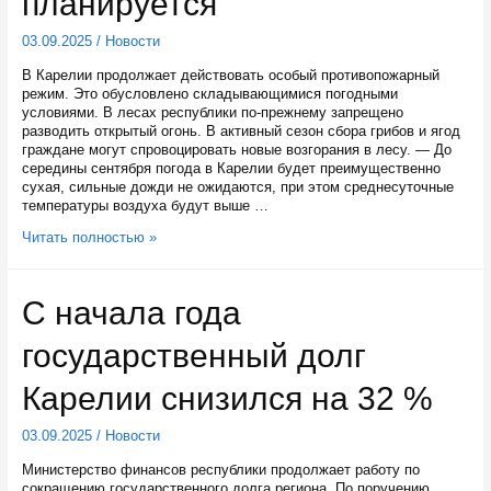
планируется
03.09.2025
/
Новости
В Карелии продолжает действовать особый противопожарный
режим. Это обусловлено складывающимися погодными
условиями. В лесах республики по-прежнему запрещено
разводить открытый огонь. В активный сезон сбора грибов и ягод
граждане могут спровоцировать новые возгорания в лесу. — До
середины сентября погода в Карелии будет преимущественно
сухая, сильные дожди не ожидаются, при этом среднесуточные
температуры воздуха будут выше …
Отмена
Читать полностью »
особого
противопожарноо
режима
С начала года
в
Карелии
государственный долг
пока
не
планируется
Карелии снизился на 32 %
03.09.2025
/
Новости
Министерство финансов республики продолжает работу по
сокращению государственного долга региона. По поручению