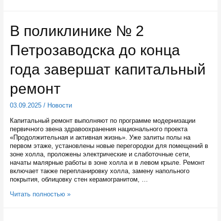
пациентов
эвакуировал
вертолёт
В поликлинике № 2
санавиации
в
Петрозаводска до конца
этом
году
в
года завершат капитальный
Карелии
ремонт
03.09.2025
/
Новости
Капитальный ремонт выполняют по программе модернизации
первичного звена здравоохранения национального проекта
«Продолжительная и активная жизнь». Уже залиты полы на
первом этаже, установлены новые перегородки для помещений в
зоне холла, проложены электрические и слаботочные сети,
начаты малярные работы в зоне холла и в левом крыле. Ремонт
включает также перепланировку холла, замену напольного
покрытия, облицовку стен керамогранитом, …
В
Читать полностью »
поликлинике
№
2