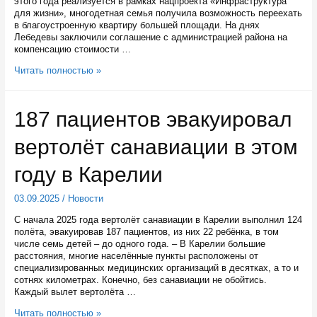
этого года реализуется в рамках нацпроекта «Инфраструктура
для жизни», многодетная семья получила возможность переехать
в благоустроенную квартиру большей площади. На днях
Лебедевы заключили соглашение с администрацией района на
компенсацию стоимости …
В
Читать полностью »
Карелии
началось
расселение
187 пациентов эвакуировал
аварийного
жилья
вертолёт санавиации в этом
в
рамках
нового
году в Карелии
этапа
программы
03.09.2025
/
Новости
С начала 2025 года вертолёт санавиации в Карелии выполнил 124
полёта, эвакуировав 187 пациентов, из них 22 ребёнка, в том
числе семь детей – до одного года. – В Карелии большие
расстояния, многие населённые пункты расположены от
специализированных медицинских организаций в десятках, а то и
сотнях километрах. Конечно, без санавиации не обойтись.
Каждый вылет вертолёта …
187
Читать полностью »