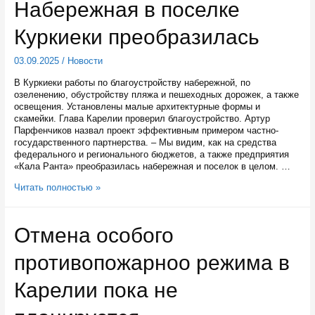
Набережная в поселке
Петрозаводска
до
Куркиеки преобразилась
конца
года
завершат
03.09.2025
/
Новости
капитальный
ремонт
В Куркиеки работы по благоустройству набережной, по
озеленению, обустройству пляжа и пешеходных дорожек, а также
освещения. Установлены малые архитектурные формы и
скамейки. Глава Карелии проверил благоустройство. Артур
Парфенчиков назвал проект эффективным примером частно-
государственного партнерства. – Мы видим, как на средства
федерального и регионального бюджетов, а также предприятия
«Кала Ранта» преобразилась набережная и поселок в целом. …
Набережная
Читать полностью »
в
поселке
Куркиеки
Отмена особого
преобразилась
противопожарноо режима в
Карелии пока не