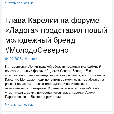
С
Читать полностью »
1
марта
2026
Глава Карелии на форуме
года
в
«Ладога» представил новый
Карелии
собираются
ограничить
молодежный бренд
продажу
алкоголя
#МолодоСеверно
04.09.2025
/
Новости
На территории Ленинградской области проходит молодёжный
образовательный форум «Ладога» Северо-Запада. Его
участниками стали команды из разных регионов, в том числе из
Карелии. Молодые люди получили возможность поработать на
разных образовательных площадках и пообщаться с
авторитетными спикерами. В День регионов – 3 сентября – к
участникам форума присоединился глава Карелии Артур
Парфенчиков. – Вместе с ребятами …
Глава
Читать полностью »
Карелии
на