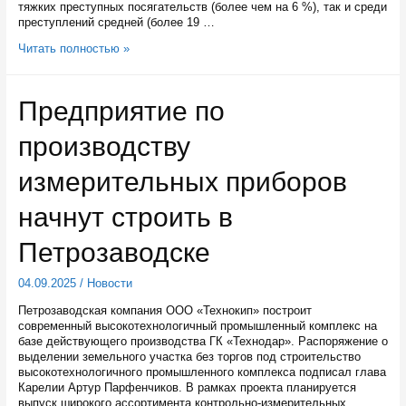
тяжких преступных посягательств (более чем на 6 %), так и среди
преступлений средней (более 19 …
В
Читать полностью »
Карелии
стала
лучше
Предприятие по
криминогенная
обстановка
производству
измерительных приборов
начнут строить в
Петрозаводске
04.09.2025
/
Новости
Петрозаводская компания ООО «Технокип» построит
современный высокотехнологичный промышленный комплекс на
базе действующего производства ГК «Технодар». Распоряжение о
выделении земельного участка без торгов под строительство
высокотехнологичного промышленного комплекса подписал глава
Карелии Артур Парфенчиков. В рамках проекта планируется
выпуск широкого ассортимента контрольно-измерительных