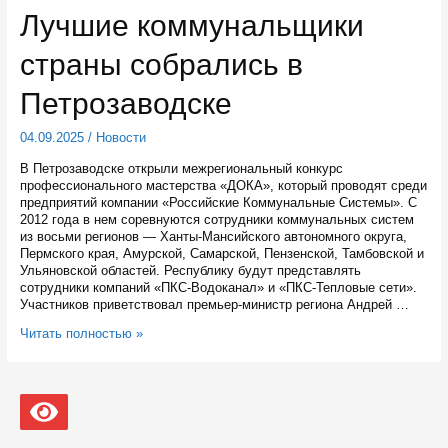
инвестиций
Лучшие коммунальщики
в
основной
страны собрались в
капитал
за
первое
Петрозаводске
полугодие
Карелия
04.09.2025
/
Новости
входит
в
В Петрозаводске открыли межрегиональный конкурс
тройку
профессионального мастерства «ДОКА», который проводят среди
лидеров
предприятий компании «Российские Коммунальные Системы». С
на
2012 года в нем соревнуются сотрудники коммунальных систем
Северо-
из восьми регионов — Ханты-Мансийского автономного округа,
Западе
Пермского края, Амурской, Самарской, Пензенской, Тамбовской и
России
Ульяновской областей. Республику будут представлять
сотрудники компаний «ПКС-Водоканал» и «ПКС-Тепловые сети».
Участников приветствовал премьер-министр региона Андрей …
Лучшие
Читать полностью »
коммунальщики
страны
собрались
в
Петрозаводске