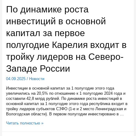
форуме
По динамике роста
«Ладога»
представил
инвестиций в основной
новый
молодежный
бренд
капитал за первое
#МолодоСеверно
полугодие Карелия входит в
тройку лидеров на Северо-
Западе России
04.09.2025
/
Новости
Инвестиции в основной капитал за 1 полугодие этого года
увеличились на 20,5% по отношению к 1 полугодию 2024 года и
составили 42,8 млрд рублей. По динамике роста инвестиций в
основной капитал за 1 полугодие этого года республика входит в
тройку лидеров субъектов СЗФО (1-е и 2 место Ленинградская и
Вологодская области). В первом полугодии инвестировано в …
По
Читать полностью »
динамике
роста