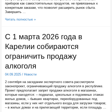
приборов как самостоятельных продуктов, не привязанных к
конкретным заказам, что позволит расширить рынок сбыта.
Завершить …
Предприятие
Читать полностью »
по
производству
измерительных
С 1 марта 2026 года в
приборов
начнут
Карелии собираются
строить
в
Петрозаводске
ограничить продажу
алкоголя
04.09.2025
/
Новости
2 сентября на заседании экспертного совета рассмотрели
законопроект, ограничивающий продажу алкоголя в республике.
Проект предполагает запрет продажи алкоголя в магазинах,
которые находятся: – подвалах, цокольных и подземных этажах
жилых домов, – бывших квартирах, переоборудованных под
магазины, если у них нет отдельного входа для загрузки товаров;
– в жилых домах и на прилегающей территории, если площадь …