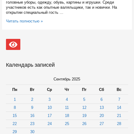
головные уборы, одежду, обувь, картины и игрушки. Среди
участников есть как опытные валяльщики, так и новички. На
открытии специальный гость …
В
Читать полностью »
Петрозаводске
покажут,
что
наваляли
Календарь записей
Сентябрь 2025
Пн
Вт
Ср
Чт
Пт
Сб
Вс
1
2
3
4
5
6
7
8
9
10
11
12
13
14
15
16
17
18
19
20
21
22
23
24
25
26
27
28
29
30