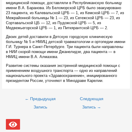
медицинской помощи, доставляли в Республиканскую больницу
имени В.А. Баранова. Из Беломорской ЦРБ было эвакуировано
23 пациента, из Калевальской ЦРБ — 1, из Кемской ЦРБ — 7, из
Межрайонной больницы № 1 — 23, из Сегежской ЦРБ — 23, из
Сортавальской ЦБ — 12, из Пудожской ЦРБ — 5, из
Медвежьегорской ЦРБ — 1, из Питкярантской ЦРБ — 2.
Двоих детей доставили в Детскую городскую клиническую
больницу № 5 и НМИЦ детской травматологии и ортопедии имени
Г.И. Турнера в Санкт-Петербурге. Три пациента были направлены
в НИИ скорой помощи имени Джанелидзе, два пациента — в
НМИЦ имени В.А. Алмазова.
Развитие системы оказания экстренной медицинской помощи с
применением воздушного транспорта — одно из направлений
национального проекта «Здравоохранение», инициированного
президентом России, уточняют в Минздраве Карелии.
Навигация
←
Предыдущая
Следующая
по
записям
Запись
Запись
→