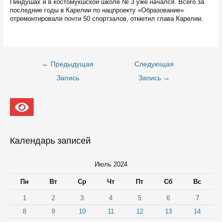
Пиндушах и в костомукшской школе № 3 уже начался. Всего за
последние годы в Карелии по нацпроекту «Образование»
отремонтировали почти 50 спортзалов, отметил глава Карелии.
Навигация
←
Предыдущая
Следующая
по
записям
Запись
Запись
→
Календарь записей
Июль 2024
Пн
Вт
Ср
Чт
Пт
Сб
Вс
1
2
3
4
5
6
7
8
9
10
11
12
13
14