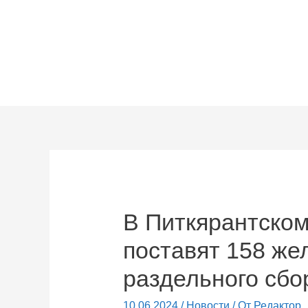
Перейти
к
содержимому
В Питкярантском
поставят 158 же
раздельного сбо
10.06.2024
/
Новости
/ От
Редактор