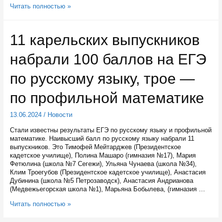
Лучшие
Читать полностью »
карельские
учителя
получат
11 карельских выпускников
по
200
набрали 100 баллов на ЕГЭ
тысяч
рублей
и
по русскому языку, трое —
100
тысяч
по профильной математике
рублей
13.06.2024
/
Новости
Стали известны результаты ЕГЭ по русскому языку и профильной
математике. Наивысший балл по русскому языку набрали 11
выпускников. Это Тимофей Мейтарджев (Президентское
кадетское училище), Полина Машаро (гимназия №17), Мария
Фетюлина (школа №7 Сегежи), Ульяна Чунаева (школа №34),
Клим Троегубов (Президентское кадетское училище), Анастасия
Дубинина (школа №5 Петрозаводск), Анастасия Андрианова
(Медвежьегорская школа №1), Марьяна Бобылева, (гимназия …
11
Читать полностью »
карельских
выпускников