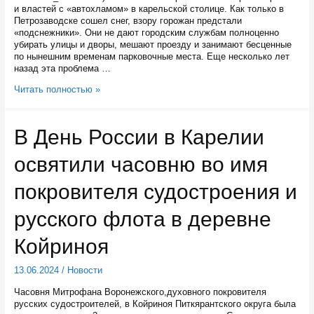
и властей с «автохламом» в карельской столице. Как только в
Петрозаводске сошел снег, взору горожан предстали
«подснежники». Они не дают городским службам полноценно
убирать улицы и дворы, мешают проезду и занимают бесценные
по нынешним временам парковочные места. Еще несколько лет
назад эта проблема …
Как
Читать полностью »
в
Петрозаводске
избавляются
В День России в Карелии
от
брошенных
освятили часовню во имя
авто
покровителя судостроения и
русского флота в деревне
Койриноя
13.06.2024
/
Новости
Часовня Митрофана Воронежского,духовного покровителя
русских судостроителей, в Койриноя Питкярантского округа была