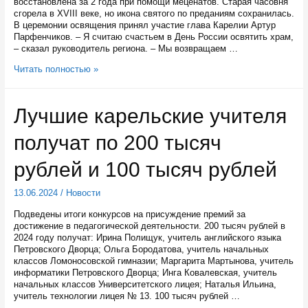
восстановлена за 2 года при помощи меценатов. Старая часовня
сгорела в XVIII веке, но икона святого по преданиям сохранилась.
В церемонии освящения принял участие глава Карелии Артур
Парфенчиков. – Я считаю счастьем в День России освятить храм,
– сказал руководитель региона. – Мы возвращаем …
В
Читать полностью »
День
России
в
Лучшие карельские учителя
Карелии
освятили
получат по 200 тысяч
часовню
во
имя
рублей и 100 тысяч рублей
покровителя
судостроения
13.06.2024
/
Новости
и
русского
Подведены итоги конкурсов на присуждение премий за
флота
достижение в педагогической деятельности. 200 тысяч рублей в
в
2024 году получат: Ирина Полищук, учитель английского языка
деревне
Петровского Дворца; Ольга Бородатова, учитель начальных
Койриноя
классов Ломоносовской гимназии; Маргарита Мартынова, учитель
информатики Петровского Дворца; Инга Ковалевская, учитель
начальных классов Университетского лицея; Наталья Ильина,
учитель технологии лицея № 13. 100 тысяч рублей …