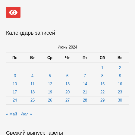
набрали
100
баллов
на
ЕГЭ
по
Календарь записей
русскому
языку,
трое
Июнь 2024
—
по
Пн
Вт
Ср
Чт
Пт
Сб
Вс
профильной
математике
1
2
3
4
5
6
7
8
9
10
11
12
13
14
15
16
17
18
19
20
21
22
23
24
25
26
27
28
29
30
« Май
Июл »
Свежий выпуск газеты