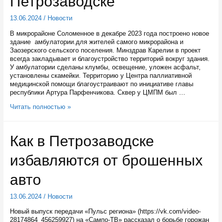
Петрозаводске
13.06.2024
/
Новости
В микрорайоне Соломенное в декабре 2023 года построено новое
здание амбулатории.для жителей самого микрорайона и
Заозерского сельского поселения. Минздрав Карелии в проект
всегда закладывает и благоустройство территорий вокруг здания.
У амбулатории сделаны клумбы, освещение, уложен асфальт,
установлены скамейки. Территорию у Центра паллиативной
медицинской помощи благоустраивают по инициативе главы
республики Артура Парфенчикова. Сквер у ЦМПМ был …
Глава
Читать полностью »
Карелии
проверил
благоустройство
Как в Петрозаводске
территории
у
избавляются от брошенных
медицинских
объектов
в
авто
Петрозаводске
13.06.2024
/
Новости
Новый выпуск передачи «Пульс региона» (https://vk.com/video-
28174864_456259927) на «Сампо-ТВ» рассказал о борьбе горожан