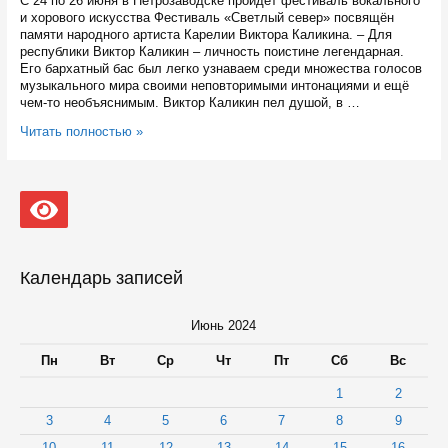
С 24 по 26 июня в Петрозаводске пройдёт фестиваль вокального
и хорового искусства Фестиваль «Светлый север» посвящён
памяти народного артиста Карелии Виктора Каликина. – Для
республики Виктор Каликин – личность поистине легендарная.
Его бархатный бас был легко узнаваем среди множества голосов
музыкального мира своими неповторимыми интонациями и ещё
чем-то необъяснимым. Виктор Каликин пел душой, в …
Фестиваль
Читать полностью »
вокального
и
хорового
искусства
пройдёт
в
Петрозаводске
с
Календарь записей
24
по
26
Июнь 2024
июня
Пн
Вт
Ср
Чт
Пт
Сб
Вс
1
2
3
4
5
6
7
8
9
10
11
12
13
14
15
16