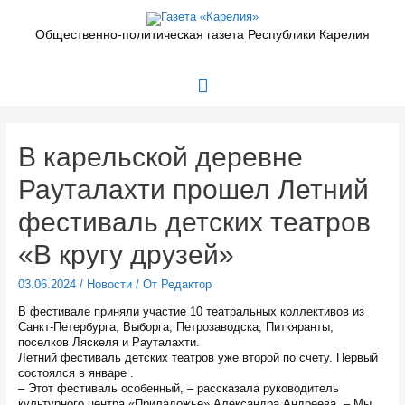
Перейти
к
Общественно-политическая газета Республики Карелия
содержимому
Главное
меню
В карельской деревне
Рауталахти прошел Летний
фестиваль детских театров
«В кругу друзей»
03.06.2024
/
Новости
/ От
Редактор
В фестивале приняли участие 10 театральных коллективов из
Санкт-Петербурга, Выборга, Петрозаводска, Питкяранты,
поселков Ляскеля и Рауталахти.
Летний фестиваль детских театров уже второй по счету. Первый
состоялся в январе .
– Этот фестиваль особенный, – рассказала руководитель
культурного центра «Приладожье» Александра Андреева. – Мы