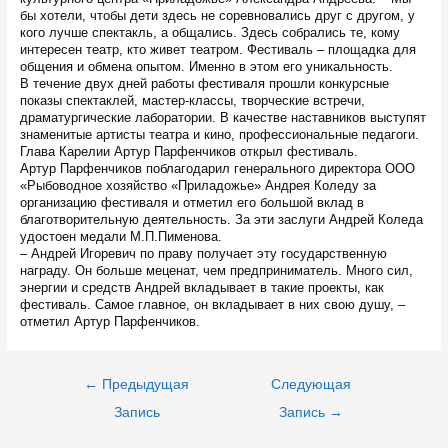
бы хотели, чтобы дети здесь не соревновались друг с другом, у
кого лучше спектакль, а общались. Здесь собрались те, кому
интересен театр, кто живет театром. Фестиваль – площадка для
общения и обмена опытом. Именно в этом его уникальность.
В течение двух дней работы фестиваля прошли конкурсные
показы спектаклей, мастер-классы, творческие встречи,
драматургические лаборатории. В качестве наставников выступят
знаменитые артисты театра и кино, профессиональные педагоги.
Глава Карелии Артур Парфенчиков открыл фестиваль.
Артур Парфенчиков поблагодарил генерального директора ООО
«Рыбоводное хозяйство «Приладожье» Андрея Коледу за
организацию фестиваля и отметил его большой вклад в
благотворительную деятельность. За эти заслуги Андрей Коледа
удостоен медали М.П.Пименова.
– Андрей Игоревич по праву получает эту государственную
награду. Он больше меценат, чем предприниматель. Много сил,
энергии и средств Андрей вкладывает в такие проекты, как
фестиваль. Самое главное, он вкладывает в них свою душу, –
отметил Артур Парфенчиков.
Навигация
←
Предыдущая
Следующая
по
записям
Запись
Запись
→