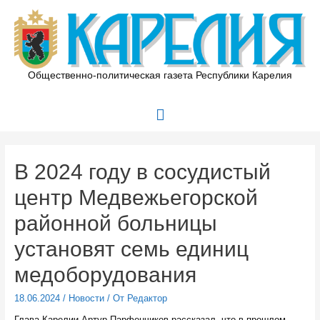
Перейти
к
содержимому
Общественно-политическая газета Республики Карелия
Главное
меню
В 2024 году в сосудистый
центр Медвежьегорской
районной больницы
установят семь единиц
медоборудования
18.06.2024
/
Новости
/ От
Редактор
Глава Карелии Артур Парфенчиков рассказал, что в прошлом