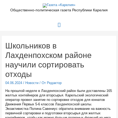
Перейти
к
Общественно-политическая газета Республики Карелия
содержимому
Главное
меню
Школьников в
Лахденпохском районе
научили сортировать
отходы
04.06.2024
/
Новости
/ От
Редактор
На прошлой неделе в Лахденпохский район были доставлены 165
желтых контейнеров для вторсырья. Карельский экологический
оператор провел занятие по сортировке отходов для юннатов
Движения Первых 5-6 классов Лахденпохской школы.
Экоактивистка Полина Савениус обратила внимание на важность
первичной сортировки и подготовки вторсырья для желтых
контейнеров, чтобы как можно больше полезных фракций из него