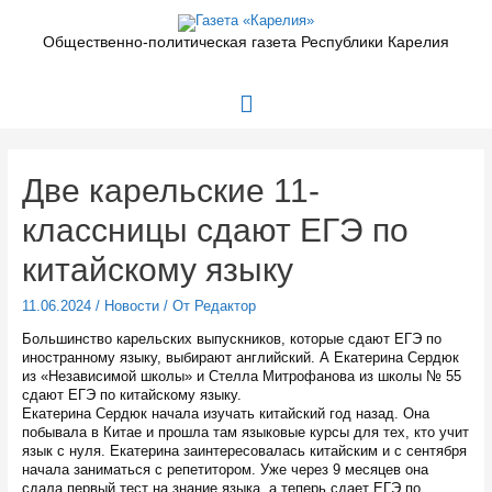
Перейти
к
Общественно-политическая газета Республики Карелия
содержимому
Главное
меню
Две карельские 11-
классницы сдают ЕГЭ по
китайскому языку
11.06.2024
/
Новости
/ От
Редактор
Большинство карельских выпускников, которые сдают ЕГЭ по
иностранному языку, выбирают английский. А Екатерина Сердюк
из «Независимой школы» и Стелла Митрофанова из школы № 55
сдают ЕГЭ по китайскому языку.
Екатерина Сердюк начала изучать китайский год назад. Она
побывала в Китае и прошла там языковые курсы для тех, кто учит
язык с нуля. Екатерина заинтересовалась китайским и с сентября
начала заниматься с репетитором. Уже через 9 месяцев она
сдала первый тест на знание языка, а теперь сдает ЕГЭ по