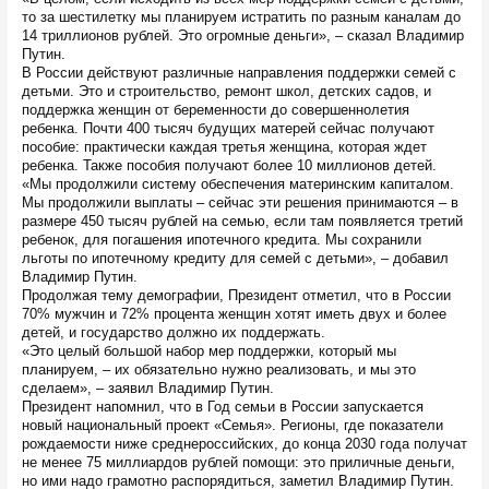
то за шестилетку мы планируем истратить по разным каналам до
14 триллионов рублей. Это огромные деньги», – сказал Владимир
Путин.
В России действуют различные направления поддержки семей с
детьми. Это и строительство, ремонт школ, детских садов, и
поддержка женщин от беременности до совершеннолетия
ребенка. Почти 400 тысяч будущих матерей сейчас получают
пособие: практически каждая третья женщина, которая ждет
ребенка. Также пособия получают более 10 миллионов детей.
«Мы продолжили систему обеспечения материнским капиталом.
Мы продолжили выплаты – сейчас эти решения принимаются – в
размере 450 тысяч рублей на семью, если там появляется третий
ребенок, для погашения ипотечного кредита. Мы сохранили
льготы по ипотечному кредиту для семей с детьми», – добавил
Владимир Путин.
Продолжая тему демографии, Президент отметил, что в России
70% мужчин и 72% процента женщин хотят иметь двух и более
детей, и государство должно их поддержать.
«Это целый большой набор мер поддержки, который мы
планируем, – их обязательно нужно реализовать, и мы это
сделаем», – заявил Владимир Путин.
Президент напомнил, что в Год семьи в России запускается
новый национальный проект «Семья». Регионы, где показатели
рождаемости ниже среднероссийских, до конца 2030 года получат
не менее 75 миллиардов рублей помощи: это приличные деньги,
но ими надо грамотно распорядиться, заметил Владимир Путин.