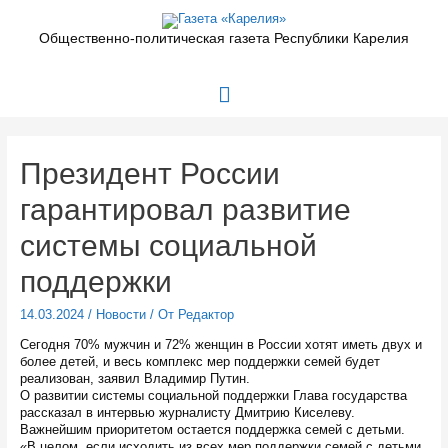
Перейти
к
Общественно-политическая газета Республики Карелия
содержимому
Главное
меню
Президент России
гарантировал развитие
системы социальной
поддержки
14.03.2024
/
Новости
/ От
Редактор
Сегодня 70% мужчин и 72% женщин в России хотят иметь двух и
более детей, и весь комплекс мер поддержки семей будет
реализован, заявил Владимир Путин.
О развитии системы социальной поддержки Глава государства
рассказал в интервью журналисту Дмитрию Киселеву.
Важнейшим приоритетом остается поддержка семей с детьми.
«В целом, если исходить из всех мер поддержки семей с детьми,