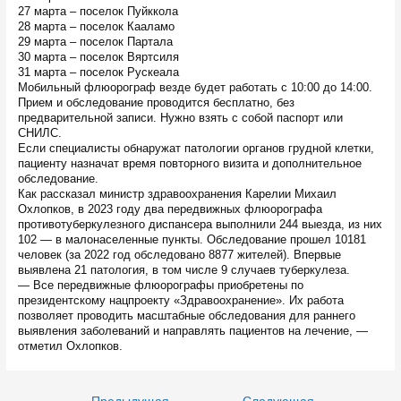
27 марта – поселок Пуйккола
28 марта – поселок Кааламо
29 марта – поселок Партала
30 марта – поселок Вяртсиля
31 марта – поселок Рускеала
Мобильный флюорограф везде будет работать с 10:00 до 14:00.
Прием и обследование проводится бесплатно, без
предварительной записи. Нужно взять с собой паспорт или
СНИЛС.
Если специалисты обнаружат патологии органов грудной клетки,
пациенту назначат время повторного визита и дополнительное
обследование.
Как рассказал министр здравоохранения Карелии Михаил
Охлопков, в 2023 году два передвижных флюорографа
противотуберкулезного диспансера выполнили 244 выезда, из них
102 — в малонаселенные пункты. Обследование прошел 10181
человек (за 2022 год обследовано 8877 жителей). Впервые
выявлена 21 патология, в том числе 9 случаев туберкулеза.
— Все передвижные флюорографы приобретены по
президентскому нацпроекту «Здравоохранение». Их работа
позволяет проводить масштабные обследования для раннего
выявления заболеваний и направлять пациентов на лечение, —
отметил Охлопков.
Навигация