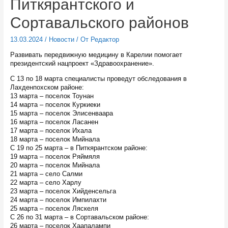
Питкярантского и
Сортавальского районов
13.03.2024
/
Новости
/ От
Редактор
Развивать передвижную медицину в Карелии помогает
президентский нацпроект «Здравоохранение».
С 13 по 18 марта специалисты проведут обследования в
Лахденпохском районе:
13 марта – поселок Тоунан
14 марта – поселок Куркиеки
15 марта – поселок Элисенваара
16 марта – поселок Ласанен
17 марта – поселок Ихала
18 марта – поселок Мийнала
С 19 по 25 марта – в Питкярантском районе:
19 марта – поселок Ряймяля
20 марта – поселок Мийнала
21 марта – село Салми
22 марта – село Харлу
23 марта – поселок Хийденсельга
24 марта – поселок Импилахти
25 марта – поселок Ляскеля
С 26 по 31 марта – в Сортавальском районе:
26 марта – поселок Хаапалампи