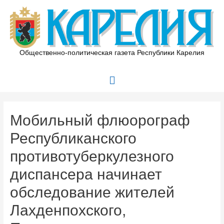
Перейти
к
содержимому
Общественно-политическая газета Республики Карелия
Главное
меню
Мобильный флюорограф
Республиканского
противотуберкулезного
диспансера начинает
обследование жителей
Лахденпохского,