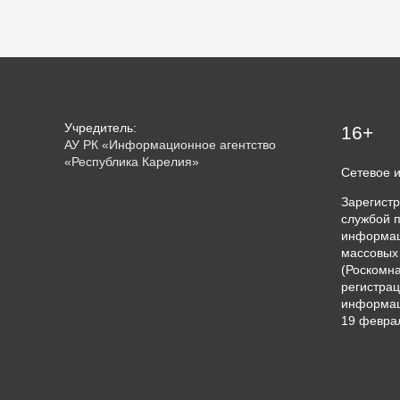
Учредитель:
16+
АУ РК «Информационное агентство
«Республика Карелия»
Сетевое 
Зарегист
службой п
информац
массовых
(Роскомна
регистрац
информац
19 феврал