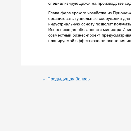
специализирующихся на производстве сад
Глава фермерского хозяйства из Прионеж
организовать туннельные сооружения для
индустриальную основу позволит получать 
Исполняющая обязанности министра Ирин
совместный бизнес-проект, предусматрив
планируемой эффективности вложения ин
Навигация
←
Предыдущая Запись
по
записям