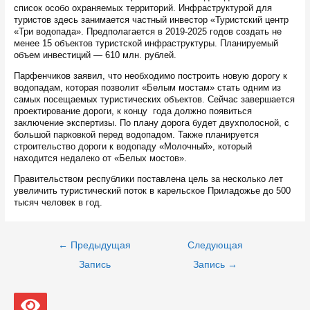
список особо охраняемых территорий. Инфраструктурой для
туристов здесь занимается частный инвестор «Туристский центр
«Три водопада». Предполагается в 2019-2025 годов создать не
менее 15 объектов туристской инфраструктуры. Планируемый
объем инвестиций — 610 млн. рублей.
Парфенчиков заявил, что необходимо построить новую дорогу к
водопадам, которая позволит «Белым мостам» стать одним из
самых посещаемых туристических объектов. Сейчас завершается
проектирование дороги, к концу года должно появиться
заключение экспертизы. По плану дорога будет двухполосной, с
большой парковкой перед водопадом. Также планируется
строительство дороги к водопаду «Молочный», который
находится недалеко от «Белых мостов».
Правительством республики поставлена цель за несколько лет
увеличить туристический поток в карельское Приладожье до 500
тысяч человек в год.
Навигация
←
Предыдущая
Следующая
по
записям
Запись
Запись
→