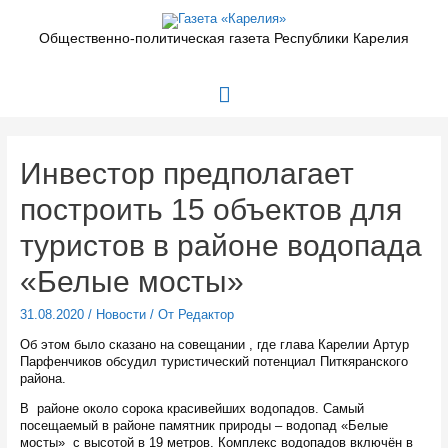
Перейти
к
Общественно-политическая газета Республики Карелия
содержимому
Главное
меню
Инвестор предполагает
построить 15 объектов для
туристов в районе водопада
«Белые мосты»
31.08.2020
/
Новости
/ От
Редактор
Об этом было сказано на совещании , где глава Карелии Артур
Парфенчиков обсудил туристический потенциал Питкяранского
района.
В районе около сорока красивейших водопадов. Самый
посещаемый в районе памятник природы – водопад «Белые
мосты» с высотой в 19 метров. Комплекс водопадов включён в