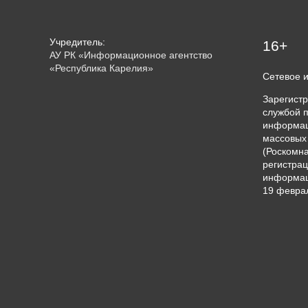
Учредитель:
16+
АУ РК «Информационное агентство
«Республика Карелия»
Сетевое 
Зарегист
службой п
информац
массовых
(Роскомна
регистрац
информац
19 феврал