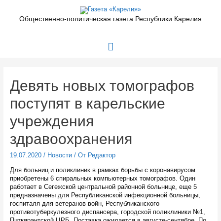
Перейти
к
Общественно-политическая газета Республики Карелия
содержимому
Главное
меню
Девять новых томографов
поступят в карельские
учреждения
здравоохранения
19.07.2020
/
Новости
/ От
Редактор
Для больниц и поликлиник в рамках борьбы с коронавирусом
приобретены 6 спиральных компьютерных томографов. Один
работает в Сегежской центральной районной больнице, еще 5
предназначены для Республиканской инфекционной больницы,
госпиталя для ветеранов войн, Республиканского
противотуберкулезного диспансера, городской поликлиники №1,
Питкярантской ЦРБ. Поставка ожидается в августе-сентябре. По