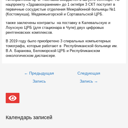
нацпроекту «Здравоохранение» до 1 октября 3 СКТ поступят в
первичные сосудистые отделения Межрайонной больницы №1
(Костомукша), Медвежьегорской и Сортавальской ЦРБ.
также заключены контракты на поставку в Калевальскую и
Лоухскую ЦРБ (для стационара в Чупе) двух цифровых
рентгеновских комплексов.
В 2019 году было приобретено 3 спиральных компьютерных
томографа, которые работают в Республиканской больнице им.
В.А. Баранова, Беломорской ЦРБ и Республиканском
онкологическом диспансере.
Навигация
←
Предыдущая
Следующая
по
записям
Запись
Запись
→
Календарь записей