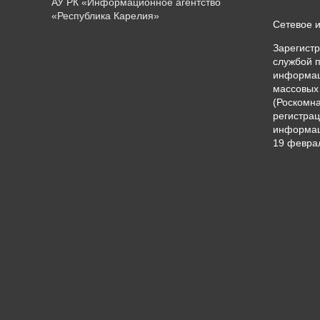
АУ РК «Информационное агентство
«Республика Карелия»
Сетевое 
Зарегист
службой п
информац
массовых
(Роскомна
регистрац
информац
19 феврал