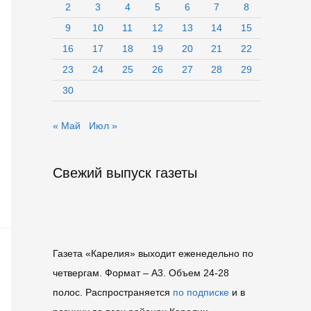
2
3
4
5
6
7
8
9
10
11
12
13
14
15
16
17
18
19
20
21
22
23
24
25
26
27
28
29
30
« Май
Июл »
Свежий выпуск газеты
Газета «Карелия» выходит еженедельно по
четвергам. Формат – A3. Объем 24-28
полос. Распространяется
по подписке
и в