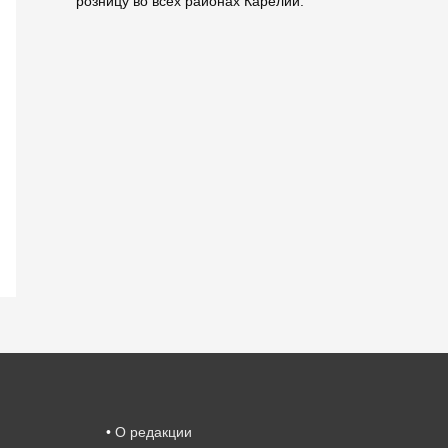
розницу во всех районах Карелии.
•
О редакции