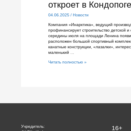
откроет в Кондопог
04.06.2025
/
Новости
Компания «Инарктика», ведущий производ
профинансирует строительство детской и 
середины июля на площади Ленина появи
расположен большой спортивный комплекс 
канатные конструкции, «лазалки», интере
маленький …
В
Читать полностью »
июле
российская
рыбоводческая
компания
откроет
в
Кондопоге
большой
спорткомплекс
Учредитель:
16+