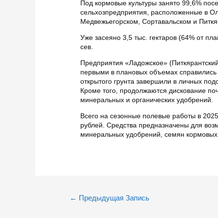
Под кормовые культуры занято 99,6% пос
сельхозпредприятия, расположенные в О
Медвежьегорском, Сортавальском и Питкяр
Уже засеяно 3,5 тыс. гектаров (64% от пла
сев.
Предприятия «Ладожское» (Питкярантский
первыми в плановых объемах справились
открытого грунта завершили в личных под
Кроме того, продолжаются дискование поч
минеральных и органических удобрений.
Всего на сезонные полевые работы в 202
рублей. Средства предназначены для возм
минеральных удобрений, семян кормовых 
Навигация
←
Предыдущая Запись
по
записям