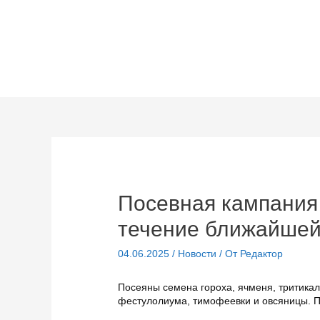
Перейти
к
содержимому
Посевная кампания
течение ближайшей
04.06.2025
/
Новости
/ От
Редактор
Посеяны семена гороха, ячменя, тритикале
фестулолиума, тимофеевки и овсяницы. 