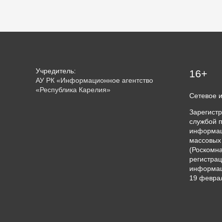
Учредитель:
16+
АУ РК «Информационное агентство
«Республика Карелия»
Сетевое 
Зарегист
службой п
информац
массовых
(Роскомна
регистрац
информац
19 феврал