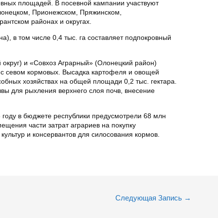
евных площадей. В посевной кампании участвуют
лонецком, Прионежском, Пряжинском,
антском районах и округах.
на), в том числе 0,4 тыс. га составляет подпокровный
 округ) и «Совхоз Аграрный» (Олонецкий район)
 с севом кормовых. Высадка картофеля и овощей
собных хозяйствах на общей площади 0,2 тыс. гектара.
вы для рыхления верхнего слоя почв, внесение
5 году в бюджете республики предусмотрели 68 млн
ещения части затрат аграриев на покупку
культур и консервантов для силосования кормов.
Следующая Запись
→