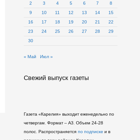
2
3
4
5
6
7
8
9
10
11
12
13
14
15
16
17
18
19
20
21
22
23
24
25
26
27
28
29
30
« Май
Июл »
Свежий выпуск газеты
Газета «Карелия» выходит еженедельно по
четвергам. Формат – A3. Объем 24-28
полос. Распространяется
по подписке
и в