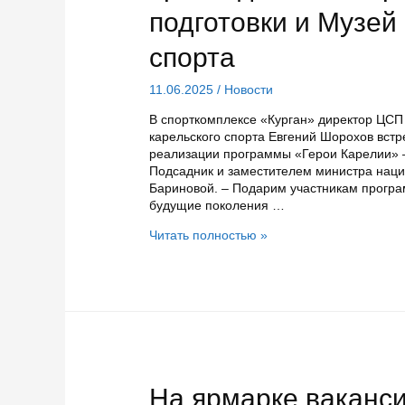
подготовки и Музей
спорта
11.06.2025
/
Новости
В спорткомплексе «Курган» директор ЦСП
карельского спорта Евгений Шорохов вст
реализации программы «Герои Карелии» 
Подсадник и заместителем министра наци
Бариновой. – Подарим участникам програ
будущие поколения …
К
Читать полностью »
программе
«Герои
Карелии»
присоединились
Центр
спортивной
подготовки
и
Музей
На ярмарке ваканси