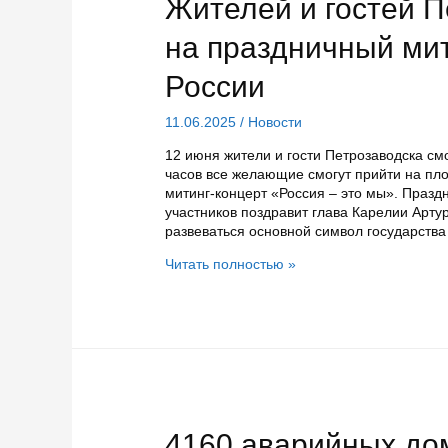
Жителей и гостей 
на праздничный мит
России
11.06.2025
/
Новости
12 июня жители и гости Петрозаводска см
часов все желающие смогут прийти на пл
митинг-концерт «Россия – это мы». Празд
участников поздравит глава Карелии Арту
развеваться основной символ государства
Жителей
Читать полностью »
и
гостей
Петрозаводска
приглашают
на
праздничный
митинг-
концерт
в
4160 аварийных до