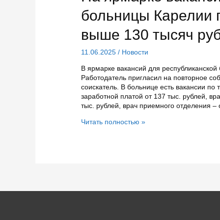
истории
карельского
больницы Карелии 
спорта
выше 130 тысяч ру
11.06.2025
/
Новости
В ярмарке вакансий для республиканской
Работодатель пригласил на повторное соб
соискатель. В больнице есть вакансии по 
заработной платой от 137 тыс. рублей, вра
тыс. рублей, врач приемного отделения –
На
Читать полностью »
ярмарке
вакансий
для
республиканской
больницы
Карелии
предлагали
зарплаты
выше
130