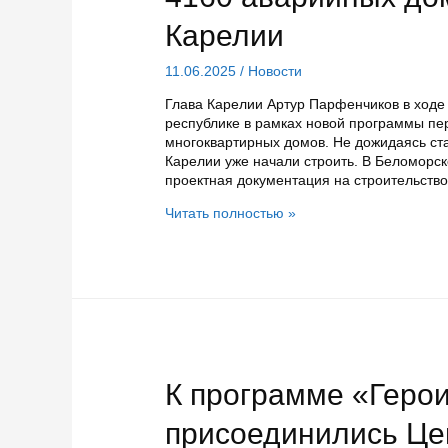
честь
Дня
Карелии
России
11.06.2025
/
Новости
Глава Карелии Артур Парфенчиков в ходе
республике в рамках новой программы пе
многоквартирных домов. Не дожидаясь ст
Карелии уже начали строить. В Беломорск
проектная документация на строительство
4160
Читать полностью »
аварийных
домов
должны
расселить
в
Карелии
К программе «Геро
присоединились Це