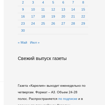
2
3
4
5
6
7
8
9
10
11
12
13
14
15
16
17
18
19
20
21
22
23
24
25
26
27
28
29
30
« Май
Июл »
Свежий выпуск газеты
Газета «Карелия» выходит еженедельно по
четвергам. Формат – A3. Объем 24-28
полос. Распространяется
по подписке
и в