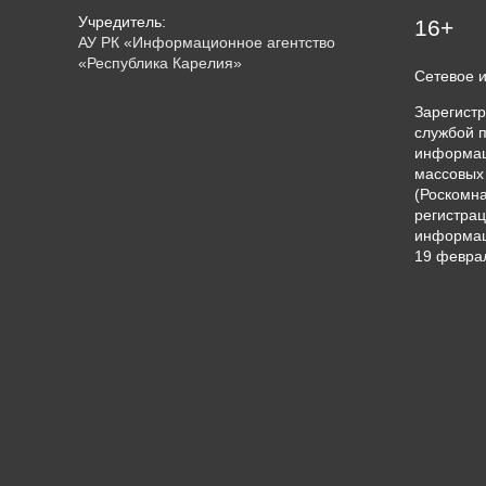
тысяч
Учредитель:
16+
рублей
АУ РК «Информационное агентство
«Республика Карелия»
Сетевое 
Зарегист
службой п
информац
массовых
(Роскомна
регистрац
информац
19 феврал