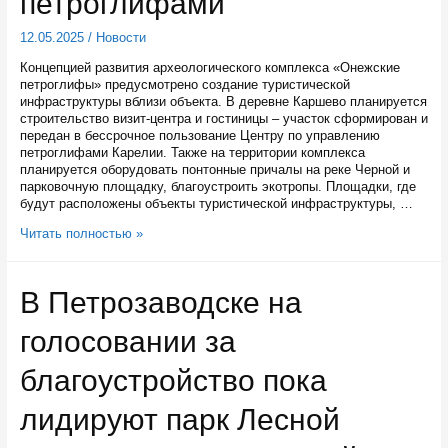
петроглифами
12.05.2025
/
Новости
Концепцией развития археологического комплекса «Онежские
петроглифы» предусмотрено создание туристической
инфраструктуры вблизи объекта. В деревне Каршево планируется
строительство визит-центра и гостиницы – участок сформирован и
передан в бессрочное пользование Центру по управлению
петроглифами Карелии. Также на территории комплекса
планируется оборудовать понтонные причалы на реке Черной и
парковочную площадку, благоустроить экотропы. Площадки, где
будут расположены объекты туристической инфраструктуры, …
Комплекс
Читать полностью »
«Онежские
петроглифы»
будет
В Петрозаводске на
концептуально
связан
голосовании за
с
музеем
Кижи
благоустройство пока
и
Беломорскими
лидируют парк Лесной
петроглифами