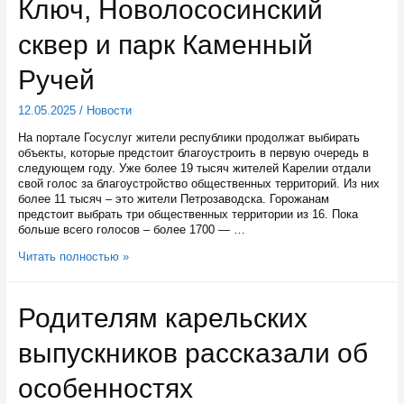
Ключ, Новолососинский
сквер и парк Каменный
Ручей
12.05.2025
/
Новости
На портале Госуслуг жители республики продолжат выбирать
объекты, которые предстоит благоустроить в первую очередь в
следующем году. Уже более 19 тысяч жителей Карелии отдали
свой голос за благоустройство общественных территорий. Из них
более 11 тысяч – это жители Петрозаводска. Горожанам
предстоит выбрать три общественных территории из 16. Пока
больше всего голосов – более 1700 — …
В
Читать полностью »
Петрозаводске
на
голосовании
Родителям карельских
за
благоустройство
выпускников рассказали об
пока
лидируют
парк
особенностях
Лесной