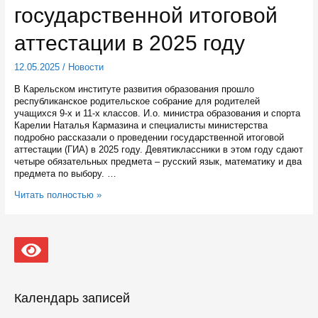
Ключ,
государственной итоговой
Новолососинский
сквер
аттестации в 2025 году
и
парк
Каменный
12.05.2025
/
Новости
Ручей
В Карельском институте развития образования прошло
республиканское родительское собрание для родителей
учащихся 9-х и 11-х классов. И.о. министра образования и спорта
Карелии Наталья Кармазина и специалисты министерства
подробно рассказали о проведении государственной итоговой
аттестации (ГИА) в 2025 году. Девятиклассники в этом году сдают
четыре обязательных предмета – русский язык, математику и два
предмета по выбору. …
Родителям
Читать полностью »
карельских
выпускников
рассказали
об
особенностях
государственной
итоговой
аттестации
Календарь записей
в
2025