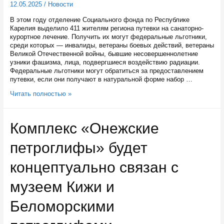
12.05.2025
/
Новости
В этом году отделение Социального фонда по Республике
Карелия выделило 411 жителям региона путевки на санаторно-
курортное лечение. Получить их могут федеральные льготники,
среди которых — инвалиды, ветераны боевых действий, ветераны
Великой Отечественной войны, бывшие несовершеннолетние
узники фашизма, лица, подвергшиеся воздействию радиации.
Федеральные льготники могут обратиться за предоставлением
путевки, если они получают в натуральной форме набор …
С
Читать полностью »
начала
года
отделение
Комплекс «Онежские
Социального
фонда
петроглифы» будет
обеспечило
путевками
в
концептуально связан с
санаторий
411
музеем Кижи и
жителей
Карелии
Беломорскими