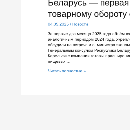
Беларусь — первая
товарному обороту 
04.05.2025
/
Новости
За первые два месяца 2025 года объём в
аналогичным периодом 2024 года. Укрепл
обсудили на встрече и.о. министра эконо
Генеральным консулом Республики Белару
Карельские компании готовы к расширен
пищевых …
Беларусь
Читать полностью »
—
первая
среди
стран
СНГ
по
товарному
обороту
с
Карелией