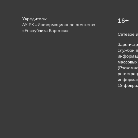
Учредитель:
16+
АУ РК «Информационное агентство
«Республика Карелия»
Сетевое 
Зарегист
службой п
информац
массовых
(Роскомна
регистрац
информац
19 феврал