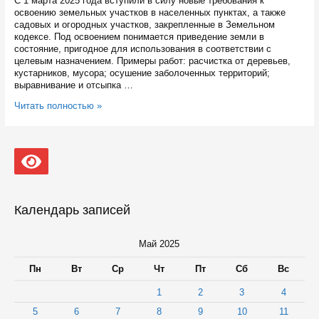
С 1 марта 2025 года вступили в силу новые требования к
освоению земельных участков в населенных пунктах, а также
садовых и огородных участков, закрепленные в Земельном
кодексе. Под освоением понимается приведение земли в
состояние, пригодное для использования в соответствии с
целевым назначением. Примеры работ: расчистка от деревьев,
кустарников, мусора; осушение заболоченных территорий;
выравнивание и отсыпка …
Карельским
Читать полностью »
собственникам
земельных
участков
напомнили
о
новых
требованиях
к
Календарь записей
их
освоению
Май 2025
Пн
Вт
Ср
Чт
Пт
Сб
Вс
1
2
3
4
5
6
7
8
9
10
11