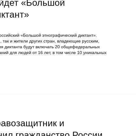
ойдет «Большой
иктант»
российский «Большой этнографический диктант».
, так и жители других стран, владеющие русским,
ия диктанта будут включать 20 общефедеральных
аний для людей от 16 лет, в том числе 10 уникальных
равозащитник и
чил гражданство России