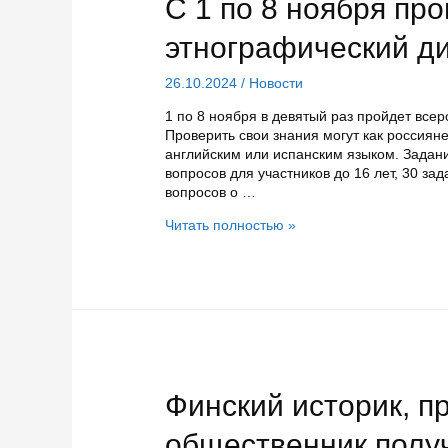
С 1 по 8 ноября пр
этнографический д
26.10.2024
/
Новости
1 по 8 ноября в девятый раз пройдет все
Проверить свои знания могут как россияне
английским или испанским языком. Задан
вопросов для участников до 16 лет, 30 зад
вопросов о …
С
Читать полностью »
1
по
8
ноября
пройдет
«Большой
этнографический
диктант»
Финский историк, п
общественник полу