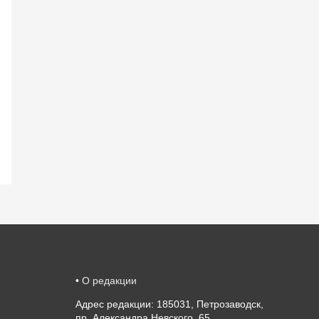
•
О редакции
Адрес редакции: 185031, Петрозаводск,
.
пр. Александра Невского, 65.