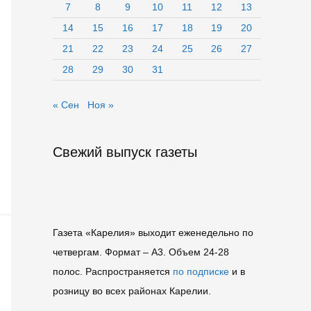
7
8
9
10
11
12
13
14
15
16
17
18
19
20
21
22
23
24
25
26
27
28
29
30
31
« Сен
Ноя »
Свежий выпуск газеты
Газета «Карелия» выходит еженедельно по
четвергам. Формат – A3. Объем 24-28
полос. Распространяется
по подписке
и в
розницу во всех районах Карелии.