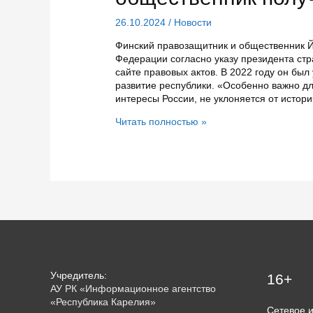
26.10.2024
/
Новости
Финский правозащитник и общественник Й
Федерации согласно указу президента ст
сайте правовых актов. В 2022 году он был
развитие республики. «Особенно важно дл
интересы России, не уклоняется от истор
Финский
Читать полностью »
историк,
правозащитник
и
общественник
получил
гражданство
России
Учредитель:
16+
АУ РК «Информационное агентство
«Республика Карелия»
Сетевое 