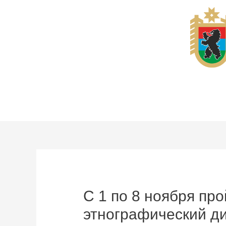
Перейти
к
содержимому
С 1 по 8 ноября пр
этнографический д