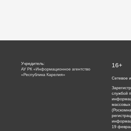
Учредитель:
16+
АУ РК «Информационное агентство
«Республика Карелия»
Сетевое 
Зарегист
службой п
информац
массовых
(Роскомна
регистрац
информац
19 феврал