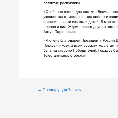
развитие республики.
«Особенно важно для нас, что Бекман пос
уклоняется от исторических оценок и защ
финские власти изымали детей. В мае этог
планов и сил. Ждем нашего друга в гости
Артур Парфенчиков.
«Я очень благодарен Президенту России В.
Парфенчикову, и всем русским коллегам и
быть на стороне Победителей. Горжусь б
Telegram-канале Бекман.
Навигация
←
Предыдущая Запись
по
записям