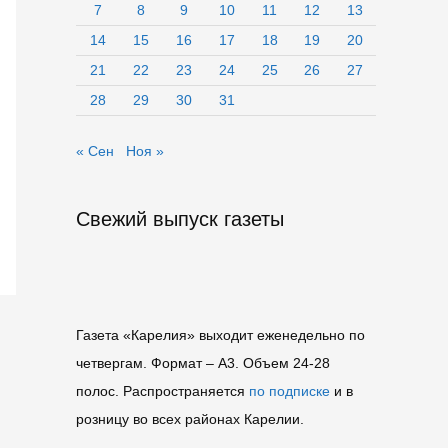
7
8
9
10
11
12
13
14
15
16
17
18
19
20
21
22
23
24
25
26
27
28
29
30
31
« Сен
Ноя »
Свежий выпуск газеты
Газета «Карелия» выходит еженедельно по
четвергам. Формат – A3. Объем 24-28
полос. Распространяется
по подписке
и в
розницу во всех районах Карелии.