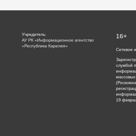
Учредитель:
16+
АУ РК «Информационное агентство
«Республика Карелия»
Сетевое 
Зарегист
службой п
информац
массовых
(Роскомна
регистрац
информац
19 феврал