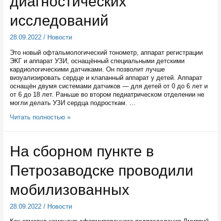
диагностических
исследований
28.09.2022
/
Новости
Это новый офтальмологический тонометр, аппарат регистрации
ЭКГ и аппарат УЗИ, оснащённый специальными детскими
кардиологическими датчиками. Он позволит лучше
визуализировать сердце и клапанный аппарат у детей. Аппарат
оснащён двумя системами датчиков — для детей от 0 до 6 лет и
от 6 до 18 лет. Раньше во втором педиатрическом отделении не
могли делать УЗИ сердца подросткам. …
В
Читать полностью »
детскую
поликлинику
№
На сборном пункте в
1
Петрозаводска
Петрозаводске проводили
поступило
новое
оборудование
мобилизованных
для
диагностических
28.09.2022
/
Новости
исследований