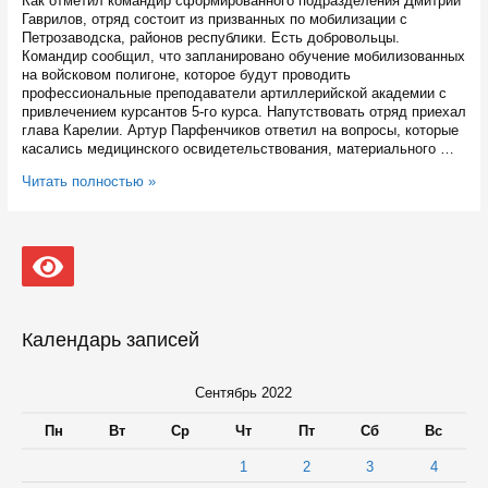
Как отметил командир сформированного подразделения Дмитрий
Гаврилов, отряд состоит из призванных по мобилизации с
Петрозаводска, районов республики. Есть добровольцы.
Командир сообщил, что запланировано обучение мобилизованных
на войсковом полигоне, которое будут проводить
профессиональные преподаватели артиллерийской академии с
привлечением курсантов 5-го курса. Напутствовать отряд приехал
глава Карелии. Артур Парфенчиков ответил на вопросы, которые
касались медицинского освидетельствования, материального …
На
Читать полностью »
сборном
пункте
в
Петрозаводске
проводили
мобилизованных
Календарь записей
Сентябрь 2022
Пн
Вт
Ср
Чт
Пт
Сб
Вс
1
2
3
4