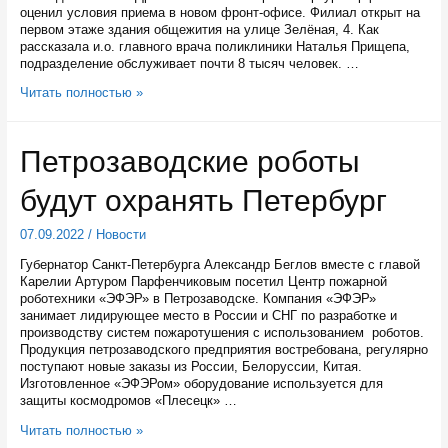
оценил условия приема в новом фронт-офисе. Филиал открыт на
первом этаже здания общежития на улице Зелёная, 4. Как
рассказала и.о. главного врача поликлиники Наталья Прищепа,
подразделение обслуживает почти 8 тысяч человек. …
В
Читать полностью »
Петрозаводске
открылся
филиал
Петрозаводские роботы
поликлиники
№1
будут охранять Петербург
на
Перевалке
07.09.2022
/
Новости
Губернатор Санкт-Петербурга Александр Беглов вместе с главой
Карелии Артуром Парфенчиковым посетил Центр пожарной
роботехники «ЭФЭР» в Петрозаводске. Компания «ЭФЭР»
занимает лидирующее место в России и СНГ по разработке и
производству систем пожаротушения с использованием роботов.
Продукция петрозаводского предприятия востребована, регулярно
поступают новые заказы из России, Белоруссии, Китая.
Изготовленное «ЭФЭРом» оборудование используется для
защиты космодромов «Плесецк» …
Петрозаводские
Читать полностью »
роботы