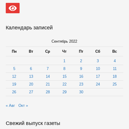
в
парке
Железнодорожников
Петрозаводска
Календарь записей
Сентябрь 2022
Пн
Вт
Ср
Чт
Пт
Сб
Вс
1
2
3
4
5
6
7
8
9
10
11
12
13
14
15
16
17
18
19
20
21
22
23
24
25
26
27
28
29
30
« Авг
Окт »
Свежий выпуск газеты