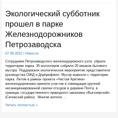
будут
охранять
Экологический субботник
Петербург
прошел в парке
Железнодорожников
Петрозаводска
07.09.2022
/
Новости
Сотрудники Петрозаводского железнодорожного узла убрали
территорию парка. 35 волонтеров собрали 20 мешков бытового
мусора. Поддержали экологическое мероприятие представители
руководства ОЖД и Дорпрофжел. Мусор вывезли с территории
парка. ​Летом в рамках проекта «Чистая Арктика»
железнодорожники приняли участие в ликвидации крупной
несанкционированной свалки отходов в деревне Полга, в
границах государственного природного заказника «Выгозерский»
(Сегежский район). Многие жители …
Экологический
Читать полностью »
субботник
прошел